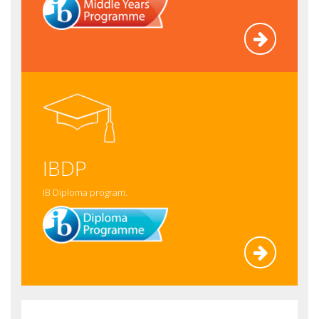
Pročitaj
više
IBDP
IB Diploma program.
Pročitaj
više