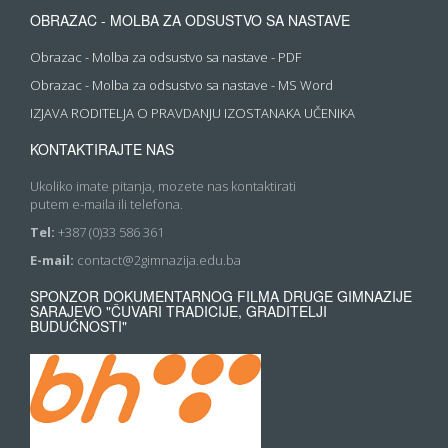
OBRAZAC - MOLBA ZA ODSUSTVO SA NASTAVE
Obrazac - Molba za odsustvo sa nastave - PDF
Obrazac - Molba za odsustvo sa nastave - MS Word
IZJAVA RODITELJA O PRAVDANJU IZOSTANAKA UČENIKA
KONTAKTIRAJTE NAS
Ukoliko imate pitanja, mozete nas kontaktirati
putem e-maila ili telefona.
Tel:
+387 (0)33 586 361
E-mail:
contact@2gimnazija.edu.ba
SPONZOR DOKUMENTARNOG FILMA DRUGE GIMNAZIJE
SARAJEVO "ČUVARI TRADICIJE, GRADITELJI
BUDUĆNOSTI"