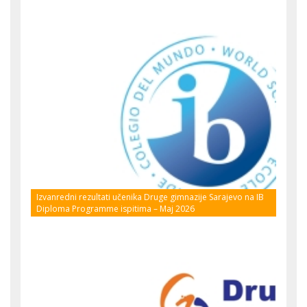
Izvanredni rezultati učenika Druge gimnazije Sarajevo na IB
Diploma Programme ispitima – Maj 2026