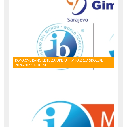
KONAČNE RANG LISTE ZA UPIS U PRVI RAZRED ŠKOLSKE
2026/2027. GODINE