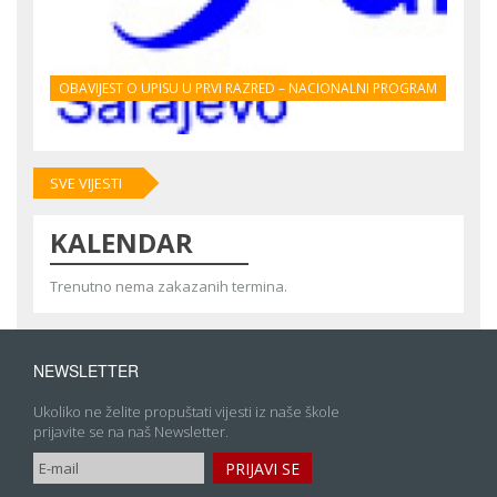
OBAVIJEST O UPISU U PRVI RAZRED – NACIONALNI PROGRAM
SVE VIJESTI
KALENDAR
Trenutno nema zakazanih termina.
NEWSLETTER
Ukoliko ne želite propuštati vijesti iz naše škole
prijavite se na naš Newsletter.