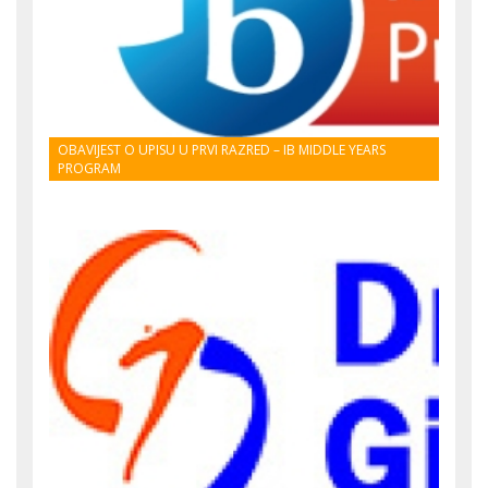
OBAVIJEST O UPISU U PRVI RAZRED – IB MIDDLE YEARS
PROGRAM