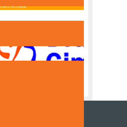
OBAVIJEST O UPISU U PRVI RAZRED – IB MIDDLE
YEARS PROGRAM
OBAVIJEST O UPISU U PRVI RAZRED – NACIONALNI
PROGRAM
NZOR DOKUMENTARNOG FILMA DRUGE
NAZIJE SARAJEVO "ČUVARI TRADICIJE,
DITELJI BUDUĆNOSTI"