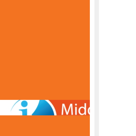
KONAČNE RANG LISTE ZA UPIS U PRVI RAZRED
ŠKOLSKE 2026/2027. GODINE