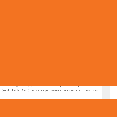
 razrede gimnazije, održanom 9. maja 2025. u prostorijama
čenik Tarik Dacić ostvario je izvanredan rezultat osvojivši
 koju su učenici imali tokom prethodnih sedmica. Našu školu
njaković i Tarik Dacić.
 postigli zapažene rezultate na čemu im čestitamo i potičemo ih