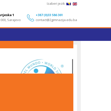
Izaberi jezik:
utjeska 1
+387 (0)33 586 361
1000, Sarajevo
contact@2gimnazija.edu.ba
Izvanredni rezultati učenika Druge gimnazije
Sarajevo na IB Diploma Programme ispitima – Maj
2026