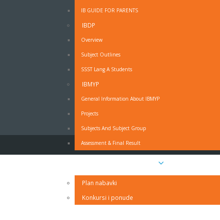
IB GUIDE FOR PARENTS
IBDP
OBRAZAC - MOLBA ZA ODSUSTVO SA NAST
Overview
Subject Outlines
Obrazac - Molba za odsustvo sa nastave - PDF
SSST Lang A Students
Obrazac - Molba za odsustvo sa nastave - MS Wo
IZJAVA RODITELJA O PRAVDANJU IZOSTANAKA UČ
IBMYP
General Information About IBMYP
Projects
Subjects And Subject Group
Assessment & Final Result
Javne nabavke i oglasi
Plan nabavki
Konkursi i ponude
Kontakt