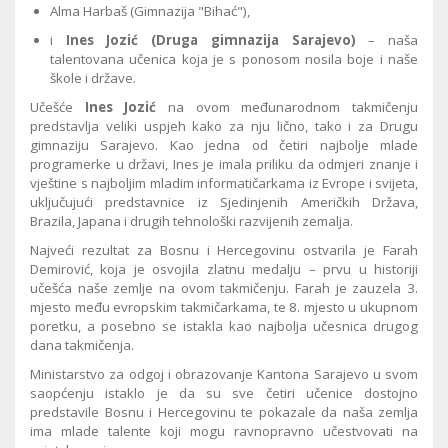
Alma Harbaš (Gimnazija "Bihać"),
i
Ines Jozić (Druga gimnazija Sarajevo)
– naša
talentovana učenica koja je s ponosom nosila boje i naše
škole i države.
Učešće
Ines Jozić
na ovom međunarodnom takmičenju
predstavlja veliki uspjeh kako za nju lično, tako i za Drugu
gimnaziju Sarajevo. Kao jedna od četiri najbolje mlade
programerke u državi, Ines je imala priliku da odmjeri znanje i
vještine s najboljim mladim informatičarkama iz Evrope i svijeta,
uključujući predstavnice iz Sjedinjenih Američkih Država,
Brazila, Japana i drugih tehnološki razvijenih zemalja.
Najveći rezultat za Bosnu i Hercegovinu ostvarila je Farah
Demirović, koja je osvojila zlatnu medalju – prvu u historiji
učešća naše zemlje na ovom takmičenju. Farah je zauzela 3.
mjesto među evropskim takmičarkama, te 8. mjesto u ukupnom
poretku, a posebno se istakla kao najbolja učesnica drugog
dana takmičenja.
Ministarstvo za odgoj i obrazovanje Kantona Sarajevo u svom
saopćenju istaklo je da su sve četiri učenice dostojno
predstavile Bosnu i Hercegovinu te pokazale da naša zemlja
ima mlade talente koji mogu ravnopravno učestvovati na