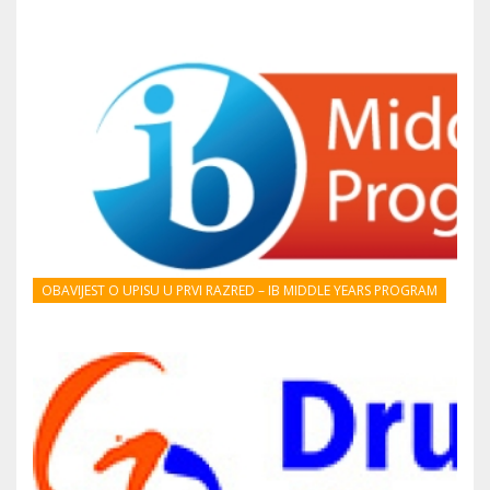
OBAVIJEST O UPISU U PRVI RAZRED – IB MIDDLE YEARS PROGRAM