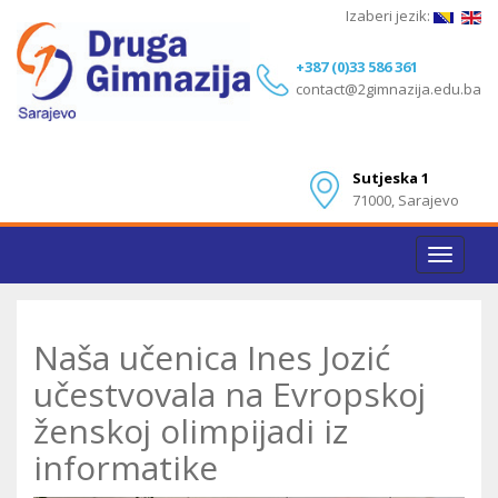
Izaberi jezik:
+387 (0)33 586 361
contact@2gimnazija.edu.ba
Sutjeska 1
71000, Sarajevo
Toggle
navigat
Naša učenica Ines Jozić
učestvovala na Evropskoj
ženskoj olimpijadi iz
informatike