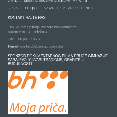
Obrazac - Molba za odsustvo sa nastave - MS Word
IZJAVA RODITELJA O PRAVDANJU IZOSTANAKA UČENIKA
KONTAKTIRAJTE NAS
Ukoliko imate pitanja, mozete nas kontaktirati
putem e-maila ili telefona.
Tel:
+387 (0)33 586 361
E-mail:
contact@2gimnazija.edu.ba
SPONZOR DOKUMENTARNOG FILMA DRUGE GIMNAZIJE
SARAJEVO "ČUVARI TRADICIJE, GRADITELJI
BUDUĆNOSTI"