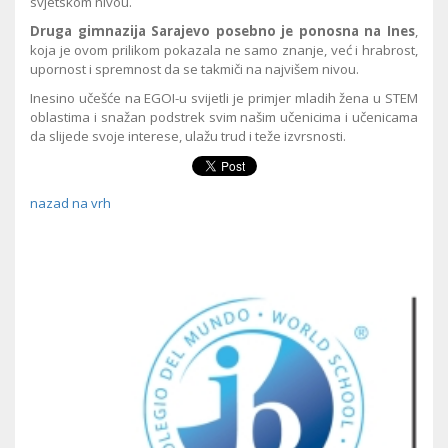
svjetskom nivou.
Druga gimnazija Sarajevo posebno je ponosna na Ines
,
koja je ovom prilikom pokazala ne samo znanje, već i hrabrost,
upornost i spremnost da se takmiči na najvišem nivou.
Inesino učešće na EGOI-u svijetli je primjer mladih žena u STEM
oblastima i snažan podstrek svim našim učenicima i učenicama
da slijede svoje interese, ulažu trud i teže izvrsnosti.
nazad na vrh