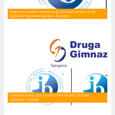
Izvanredni rezultati učenika Druge gimnazije Sarajevo na IB
Diploma Programme ispitima – Maj 2026
KONAČNE RANG LISTE ZA UPIS U PRVI RAZRED ŠKOLSKE
2026/2027. GODINE