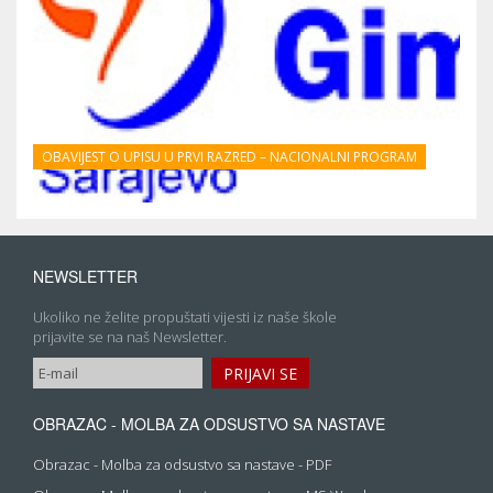
OBAVIJEST O UPISU U PRVI RAZRED – NACIONALNI PROGRAM
NEWSLETTER
Ukoliko ne želite propuštati vijesti iz naše škole
prijavite se na naš Newsletter.
OBRAZAC - MOLBA ZA ODSUSTVO SA NASTAVE
Obrazac - Molba za odsustvo sa nastave - PDF