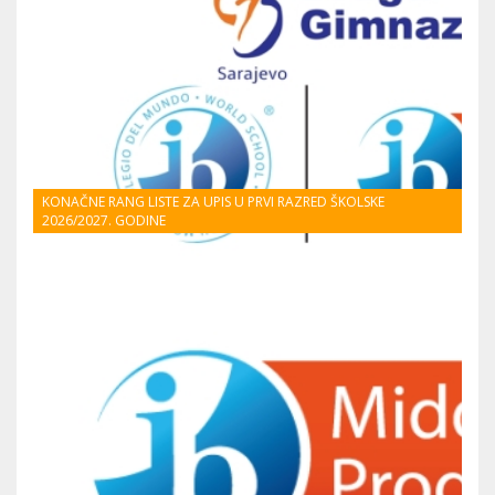
KONAČNE RANG LISTE ZA UPIS U PRVI RAZRED ŠKOLSKE
2026/2027. GODINE