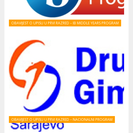
OBAVIJEST O UPISU U PRVI RAZRED – IB MIDDLE YEARS PROGRAM
OBAVIJEST O UPISU U PRVI RAZRED – NACIONALNI PROGRAM