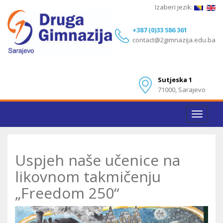
Izaberi jezik:
+387 (0)33 586 361
contact@2gimnazija.edu.ba
Sutjeska 1
71000, Sarajevo
Toggle
navigat
Uspjeh naše učenice na
likovnom takmičenju
„Freedom 250“