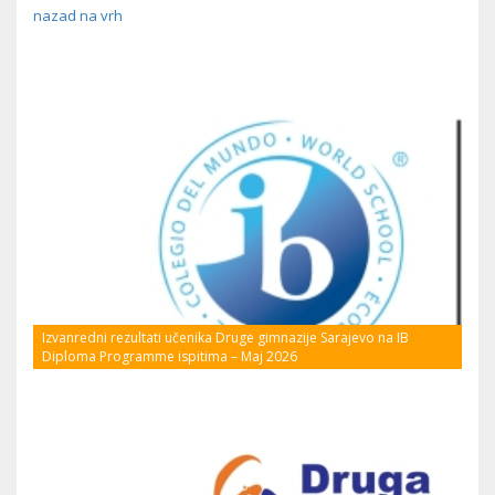
nazad na vrh
Izvanredni rezultati učenika Druge gimnazije Sarajevo na IB
Diploma Programme ispitima – Maj 2026