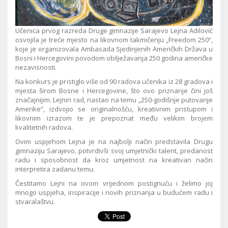
Učenica prvog razreda Druge gimnazije Sarajevo Lejna Adilović
osvojila je treće mjesto na likovnom takmičenju „Freedom 250“,
koje je organizovala Ambasada Sjedinjenih Američkih Država u
Bosni i Hercegovini povodom obilježavanja 250 godina američke
nezavisnosti.
Na konkurs je pristiglo više od 90 radova učenika iz 28 gradova i
mjesta širom Bosne i Hercegovine, što ovo priznanje čini još
značajnijim. Lejnin rad, nastao na temu „250-godišnje putovanje
Amerike“, izdvojio se originalnošću, kreativnim pristupom i
likovnim izrazom te je prepoznat među velikim brojem
kvalitetnih radova.
Ovim uspjehom Lejna je na najbolji način predstavila Drugu
gimnaziju Sarajevo, potvrdivši svoj umjetnički talent, predanost
radu i sposobnost da kroz umjetnost na kreativan način
interpretira zadanu temu.
Čestitamo Lejni na ovom vrijednom postignuću i želimo joj
mnogo uspjeha, inspiracije i novih priznanja u budućem radu i
stvaralaštvu.