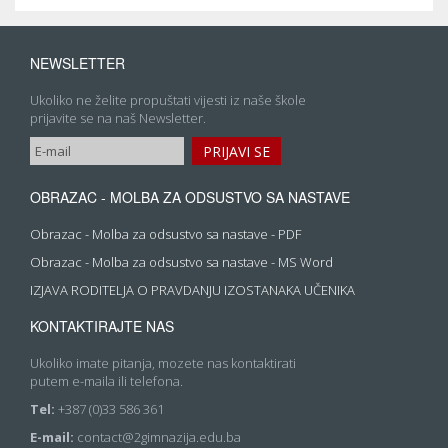
NEWSLETTER
Ukoliko ne želite propuštati vijesti iz naše škole
prijavite se na naš Newsletter.
OBRAZAC - MOLBA ZA ODSUSTVO SA NASTAVE
Obrazac - Molba za odsustvo sa nastave - PDF
Obrazac - Molba za odsustvo sa nastave - MS Word
IZJAVA RODITELJA O PRAVDANJU IZOSTANAKA UČENIKA
KONTAKTIRAJTE NAS
Ukoliko imate pitanja, mozete nas kontaktirati
putem e-maila ili telefona.
Tel:
+387 (0)33 586 361
E-mail:
contact@2gimnazija.edu.ba