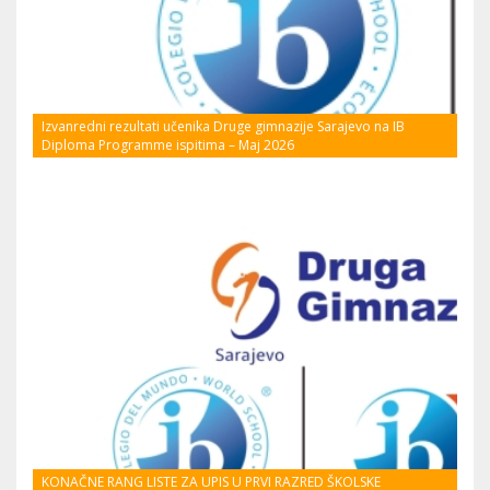
Izvanredni rezultati učenika Druge gimnazije Sarajevo na IB
Diploma Programme ispitima – Maj 2026
KONAČNE RANG LISTE ZA UPIS U PRVI RAZRED ŠKOLSKE