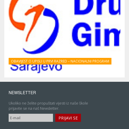
OBAVIJEST O UPISU U PRVI RAZRED – NACIONALNI PROGRAM
NEWSLETTER
Ukoliko ne želite propuštati vijesti iz naše škole
prijavite se na naš Newsletter.