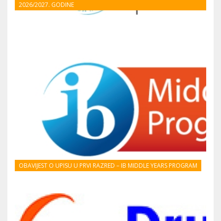
2026/2027. GODINE
OBAVIJEST O UPISU U PRVI RAZRED – IB MIDDLE YEARS PROGRAM