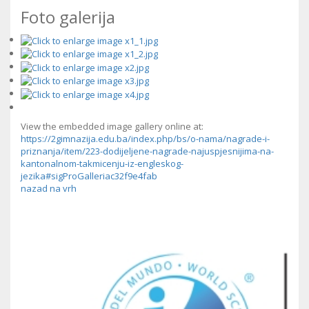
Foto galerija
View the embedded image gallery online at:
https://2gimnazija.edu.ba/index.php/bs/o-nama/nagrade-i-
priznanja/item/223-dodijeljene-nagrade-najuspjesnijima-na-
kantonalnom-takmicenju-iz-engleskog-
jezika#sigProGalleriac32f9e4fab
nazad na vrh