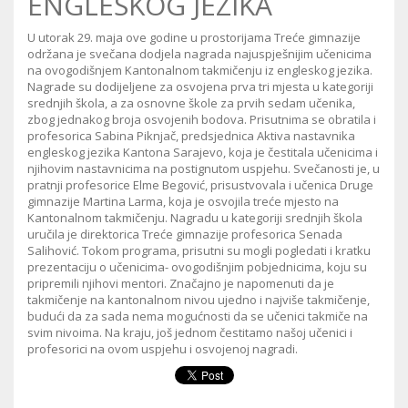
ENGLESKOG JEZIKA
U utorak 29. maja ove godine u prostorijama Treće gimnazije
održana je svečana dodjela nagrada najuspješnijim učenicima
na ovogodišnjem Kantonalnom takmičenju iz engleskog jezika.
Nagrade su dodijeljene za osvojena prva tri mjesta u kategoriji
srednjih škola, a za osnovne škole za prvih sedam učenika,
zbog jednakog broja osvojenih bodova. Prisutnima se obratila i
profesorica Sabina Piknjač, predsjednica Aktiva nastavnika
engleskog jezika Kantona Sarajevo, koja je čestitala učenicima i
njihovim nastavnicima na postignutom uspjehu. Svečanosti je, u
pratnji profesorice Elme Begović, prisustvovala i učenica Druge
gimnazije Martina Larma, koja je osvojila treće mjesto na
Kantonalnom takmičenju. Nagradu u kategoriji srednjih škola
uručila je direktorica Treće gimnazije profesorica Senada
Salihović. Tokom programa, prisutni su mogli pogledati i kratku
prezentaciju o učenicima- ovogodišnjim pobjednicima, koju su
pripremili njihovi mentori. Značajno je napomenuti da je
takmičenje na kantonalnom nivou ujedno i najviše takmičenje,
budući da za sada nema mogućnosti da se učenici takmiče na
svim nivoima. Na kraju, još jednom čestitamo našoj učenici i
profesorici na ovom uspjehu i osvojenoj nagradi.