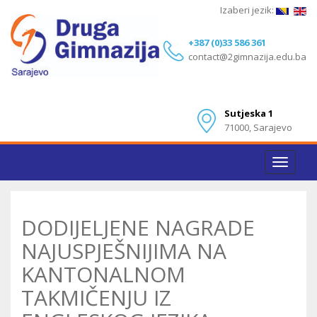
Izaberi jezik:
+387 (0)33 586 361
contact@2gimnazija.edu.ba
Sutjeska 1
71000, Sarajevo
Toggle
navigat
DODIJELJENE NAGRADE
NAJUSPJEŠNIJIMA NA
KANTONALNOM
TAKMIČENJU IZ