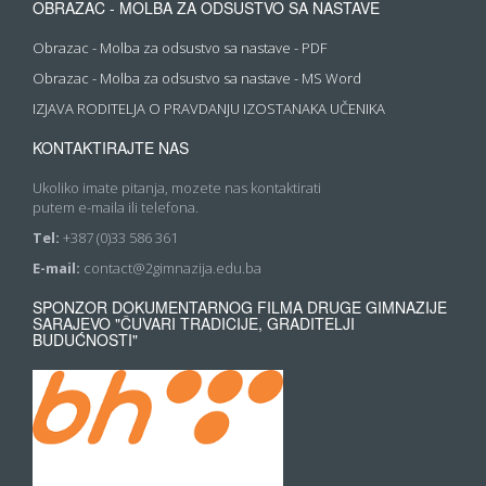
OBRAZAC - MOLBA ZA ODSUSTVO SA NASTAVE
Obrazac - Molba za odsustvo sa nastave - PDF
Obrazac - Molba za odsustvo sa nastave - MS Word
IZJAVA RODITELJA O PRAVDANJU IZOSTANAKA UČENIKA
KONTAKTIRAJTE NAS
Ukoliko imate pitanja, mozete nas kontaktirati
putem e-maila ili telefona.
Tel:
+387 (0)33 586 361
E-mail:
contact@2gimnazija.edu.ba
SPONZOR DOKUMENTARNOG FILMA DRUGE GIMNAZIJE
SARAJEVO "ČUVARI TRADICIJE, GRADITELJI
BUDUĆNOSTI"