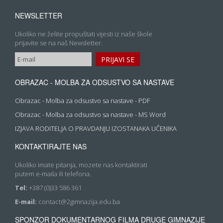
NEWSLETTER
Ukoliko ne želite propuštati vijesti iz naše škole
prijavite se na naš Newsletter.
OBRAZAC - MOLBA ZA ODSUSTVO SA NASTAVE
Obrazac - Molba za odsustvo sa nastave - PDF
Obrazac - Molba za odsustvo sa nastave - MS Word
IZJAVA RODITELJA O PRAVDANJU IZOSTANAKA UČENIKA
KONTAKTIRAJTE NAS
Ukoliko imate pitanja, mozete nas kontaktirati
putem e-maila ili telefona.
Tel:
+387 (0)33 586 361
E-mail:
contact@2gimnazija.edu.ba
SPONZOR DOKUMENTARNOG FILMA DRUGE GIMNAZIJE