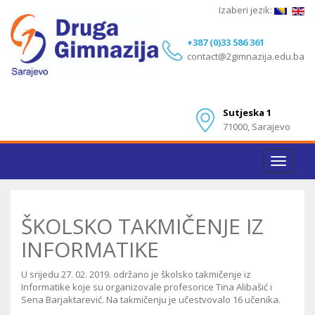
Izaberi jezik:
+387 (0)33 586 361
contact@2gimnazija.edu.ba
Sutjeska 1
71000, Sarajevo
Toggle
navigat
ŠKOLSKO TAKMIČENJE IZ
INFORMATIKE
U srijedu 27. 02. 2019. održano je školsko takmičenje iz
Informatike koje su organizovale profesorice Tina Alibašić i
Sena Barjaktarević. Na takmičenju je učestvovalo 16 učenika.