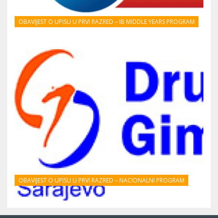
OBAVIJEST O UPISU U PRVI RAZRED – IB MIDDLE YEARS PROGRAM
OBAVIJEST O UPISU U PRVI RAZRED – NACIONALNI PROGRAM