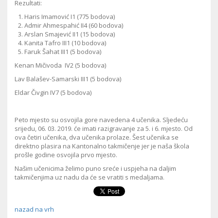
Rezultati:
Haris Imamović I1 (775 bodova)
Admir Ahmespahić II4 (60 bodova)
Arslan Smajević II1 (15 bodova)
Kanita Tafro III1 (10 bodova)
Faruk Šahat III1 (5 bodova)
Kenan Mičivoda IV2 (5 bodova)
Lav Balašev-Samarski III1 (5 bodova)
Eldar Čivgin IV7 (5 bodova)
Peto mjesto su osvojila gore navedena 4 učenika. Sljedeću
srijedu, 06. 03. 2019. će imati razigravanje za 5. i 6. mjesto. Od
ova četiri učenika, dva učenika prolaze. Šest učenika se
direktno plasira na Kantonalno takmičenje jer je naša škola
prošle godine osvojila prvo mjesto.
Našim učenicima želimo puno sreće i uspjeha na daljim
takmičenjima uz nadu da će se vratiti s medaljama.
nazad na vrh