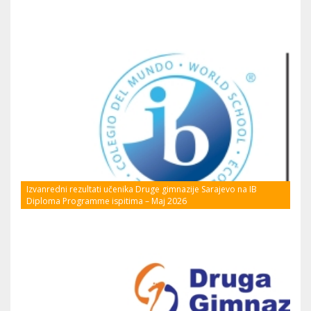
Izvanredni rezultati učenika Druge gimnazije Sarajevo na IB
Diploma Programme ispitima – Maj 2026