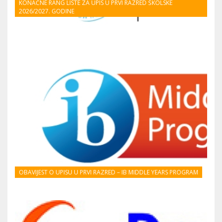
KONAČNE RANG LISTE ZA UPIS U PRVI RAZRED ŠKOLSKE
2026/2027. GODINE
OBAVIJEST O UPISU U PRVI RAZRED – IB MIDDLE YEARS PROGRAM