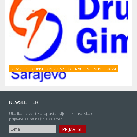
OBAVIJEST O UPISU U PRVI RAZRED – NACIONALNI PROGRAM
NEWSLETTER
Ukoliko ne želite propuštati vijesti iz naše škole
prijavite se na naš Newsletter.