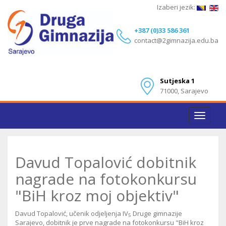
Izaberi jezik:
+387 (0)33 586 361
contact@2gimnazija.edu.ba
Sutjeska 1
71000, Sarajevo
Toggle
navigat
Davud Topalović dobitnik
nagrade na fotokonkursu
"BiH kroz moj objektiv"
Davud Topalović, učenik odjeljenja IV
Druge gimnazije
5
Sarajevo, dobitnik je prve nagrade na fotokonkursu "BiH kroz