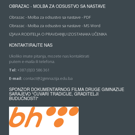
OBRAZAC - MOLBA ZA ODSUSTVO SA NASTAVE
Obrazac - Molba za odsustvo sa nastave - PDF
Obrazac - Molba za odsustvo sa nastave - MS Word
IZJAVA RODITELJA O PRAVDANJU IZOSTANAKA UČENIKA
KONTAKTIRAJTE NAS
Ukoliko imate pitanja, mozete nas kontaktirati
putem e-maila ili telefona.
Tel:
+387 (0)33 586 361
E-mail:
contact@2gimnazija.edu.ba
SPONZOR DOKUMENTARNOG FILMA DRUGE GIMNAZIJE
SARAJEVO "ČUVARI TRADICIJE, GRADITELJI
BUDUĆNOSTI"