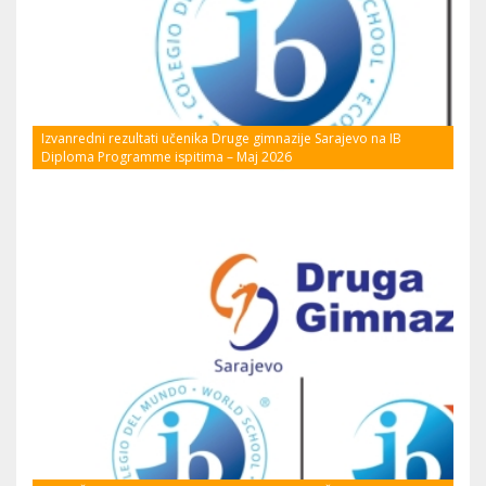
Izvanredni rezultati učenika Druge gimnazije Sarajevo na IB
Diploma Programme ispitima – Maj 2026