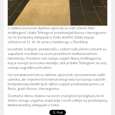
S velikim ponosom dijelimo vijest da su naši učenici Alen
Avdibegović i Bakir Širbegović predstavljali Bosnu i Hercegovinu
na 10. Evropskoj olimpijadi iz fizike (EuPhO 2026), koja je
održana od 12. do 16. juna u Geteborgu, u Švedskoj.
Izuzetnim znanjem, predanošću i radom naši učenici ostvarili su
zapažene rezultate na ovom prestižnom međunarodnom
takmičenju. Posebno nas raduje uspjeh Alena Avdibegovića,
koji je osvojio bronzanu medalju, dok je Bakir Širbegović za svoj
nastup nagrađen pohvalom.
Ovi rezultati potvrda su talenta, upornosti i posvećenosti naših
učenika, ali i vrijednosti kontinuiranog rada na razvoju naučnih
kompetencija mladih ljudi. Njihov uspjeh predstavlja ponos za
školu, grad i Bosnu i Hercegovinu.
Čestitamo Alenu i Bakiru na ovom značajnom postignuću te im
želimo mnogo uspjeha, inspiracije i novih odličja na predstojećoj
Međunarodnoj olimpijadi iz fizike.