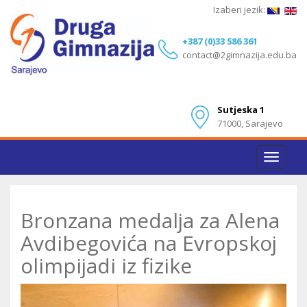
Izaberi jezik:
+387 (0)33 586 361
contact@2gimnazija.edu.ba
Sutjeska 1
71000, Sarajevo
Toggle
navigat
Bronzana medalja za Alena
Avdibegovića na Evropskoj
olimpijadi iz fizike