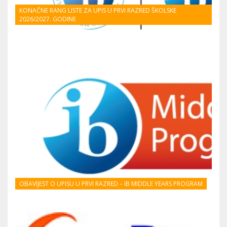
KONAČNE RANG LISTE ZA UPIS U PRVI RAZRED ŠKOLSKE
2026/2027. GODINE
OBAVIJEST O UPISU U PRVI RAZRED – IB MIDDLE YEARS PROGRAM