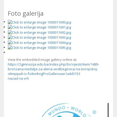
Foto galerija
View the embedded image gallery online at:
https://2gimnazija.edu.ba/index.php/bs/vijesti/item/1489-
bronzana-medalja-za-alena-avdibegovica-na-evropskoj-
olimpijadi-iz-fizike#sigProGalleriaae1a4d3153
nazad na vrh