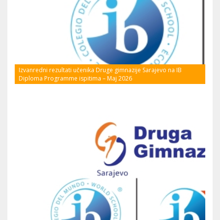
Izvanredni rezultati učenika Druge gimnazije Sarajevo na IB
Diploma Programme ispitima – Maj 2026