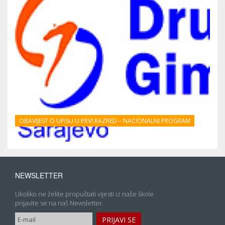
OBAVIJEST O UPISU U PRVI RAZRED – NACIONALNI PROGRAM
NEWSLETTER
Ukoliko ne želite propuštati vijesti iz naše škole
prijavite se na naš Newsletter.