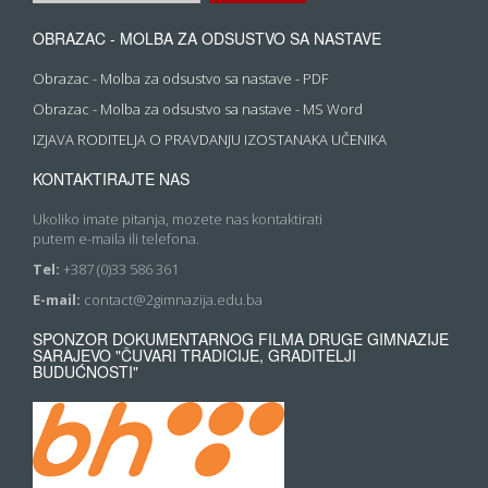
OBRAZAC - MOLBA ZA ODSUSTVO SA NASTAVE
Obrazac - Molba za odsustvo sa nastave - PDF
Obrazac - Molba za odsustvo sa nastave - MS Word
IZJAVA RODITELJA O PRAVDANJU IZOSTANAKA UČENIKA
KONTAKTIRAJTE NAS
Ukoliko imate pitanja, mozete nas kontaktirati
putem e-maila ili telefona.
Tel:
+387 (0)33 586 361
E-mail:
contact@2gimnazija.edu.ba
SPONZOR DOKUMENTARNOG FILMA DRUGE GIMNAZIJE
SARAJEVO "ČUVARI TRADICIJE, GRADITELJI
BUDUĆNOSTI"