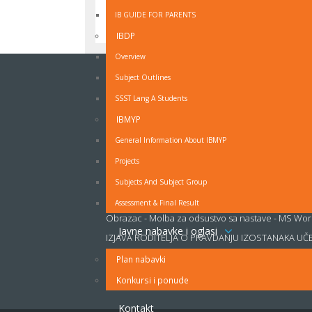
IB GUIDE FOR PARENTS
nazad na vrh
IBDP
Overview
NEWSLETTER
Subject Outlines
SSST Lang A Students
Ukoliko ne želite propuštati vijesti iz naše škole
prijavite se na naš Newsletter.
IBMYP
General Information About IBMYP
Projects
OBRAZAC - MOLBA ZA ODSUSTVO SA NAST
Subjects And Subject Group
Obrazac - Molba za odsustvo sa nastave - PDF
Assessment & Final Result
Obrazac - Molba za odsustvo sa nastave - MS Wo
Javne nabavke i oglasi
IZJAVA RODITELJA O PRAVDANJU IZOSTANAKA UČ
Plan nabavki
Konkursi i ponude
Kontakt