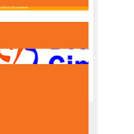
OBAVIJEST O UPISU U PRVI RAZRED – IB MIDDLE
YEARS PROGRAM
OBAVIJEST O UPISU U PRVI RAZRED – NACIONALNI
PROGRAM