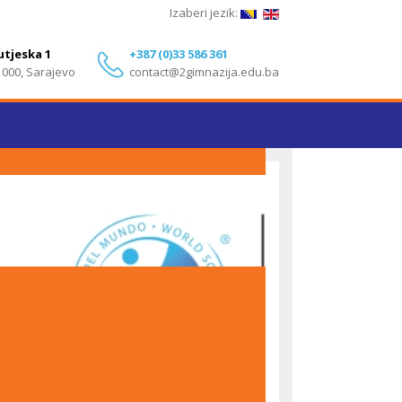
Izaberi jezik:
utjeska 1
+387 (0)33 586 361
1000, Sarajevo
contact@2gimnazija.edu.ba
Izvanredni rezultati učenika Druge gimnazije
Sarajevo na IB Diploma Programme ispitima – Maj
2026