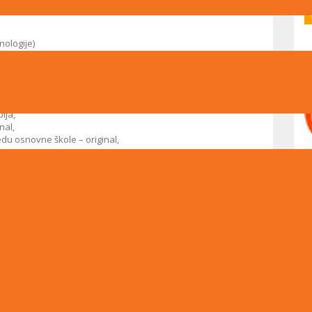
nologije)
ija,
nal,
redu osnovne škole – original,
oja bodova,
dmeta – isprintan i potpisan, preuzeti
putem linka
an i potpisan samo u slučaju da učenici žele pohađati ovaj
sprintan i potpisan, preuzeti
putem linka
 učenika u prvi razred u prostorijama škole