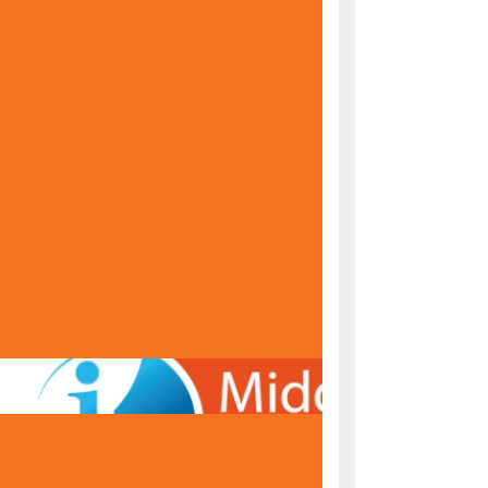
KONAČNE RANG LISTE ZA UPIS U PRVI RAZRED
ŠKOLSKE 2026/2027. GODINE