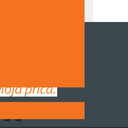
NZOR DOKUMENTARNOG FILMA DRUGE
NAZIJE SARAJEVO "ČUVARI TRADICIJE,
DITELJI BUDUĆNOSTI"
EŽITE SE S NAMA