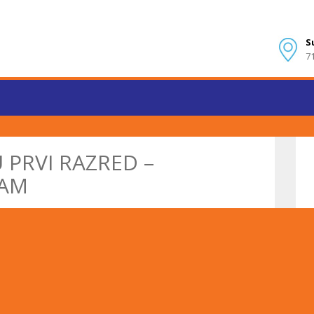
S
7
U PRVI RAZRED –
RAM