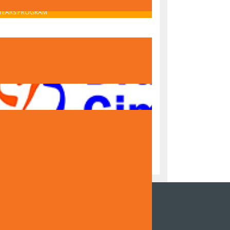
OBAVIJEST O UPISU U PRVI RAZRED – IB MIDDLE
YEARS PROGRAM
OBAVIJEST O UPISU U PRVI RAZRED – NACIONALNI
PROGRAM
NZOR DOKUMENTARNOG FILMA DRUGE
NAZIJE SARAJEVO "ČUVARI TRADICIJE,
DITELJI BUDUĆNOSTI"