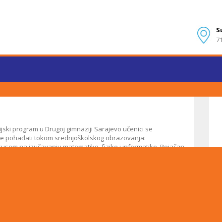
S
7
ki program u Drugoj gimnaziji Sarajevo učenici se
 će pohađati tokom srednjoškolskog obrazovanja:
usom na izučavanju matematike, fizike i informatike. Pojačan
i IV razredu. ...VIŠE... Prirodno izborno područje s fokusom na
gije, hemije i fizike u III i IV razredu. ...VIŠE... Jezičko
 književnosti. Pojačan fond sati iz maternjeg jezika,
nazije (Bosanski…
t Diploma Programme (IBDP)