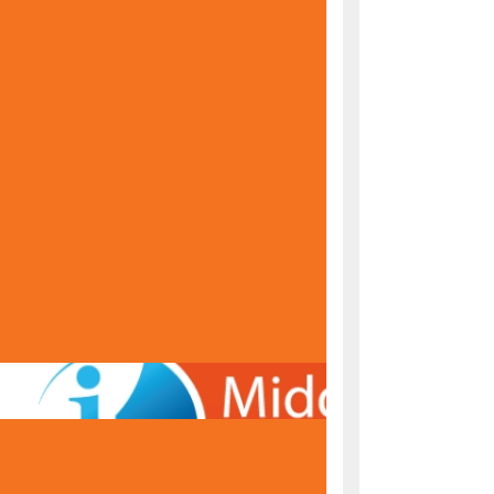
KONAČNE RANG LISTE ZA UPIS U PRVI RAZRED
ŠKOLSKE 2026/2027. GODINE