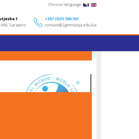
Choose language:
utjeska 1
+387 (0)33 586 361
1000, Sarajevo
contact@2gimnazija.edu.ba
Izvanredni rezultati učenika Druge gimnazije
Sarajevo na IB Diploma Programme ispitima – Maj
2026