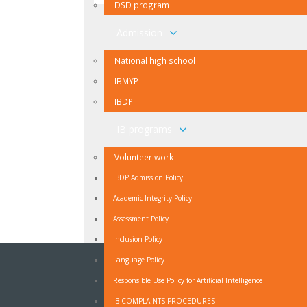
DSD program
Admission
National high school
IBMYP
IBDP
IB programs
Volunteer work
IBDP Admission Policy
Academic Integrity Policy
Assessment Policy
Inclusion Policy
Language Policy
NEWSLETTER
Responsible Use Policy for Artificial Intelligence
Ukoliko ne želite propuštati vijesti iz naše škole
IB COMPLAINTS PROCEDURES
prijavite se na naš Newsletter.