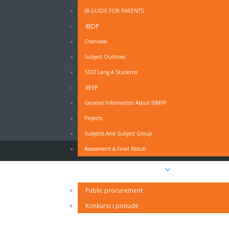
IB GUIDE FOR PARENTS
IBDP
OBRAZAC - MOLBA ZA ODSUSTVO SA NAST
Overview
Subject Outlines
Obrazac - Molba za odsustvo sa nastave - PDF
SSST Lang A Students
Obrazac - Molba za odsustvo sa nastave - MS Wo
IZJAVA RODITELJA O PRAVDANJU IZOSTANAKA UČ
IBYP
General Information About IBMYP
Projects
Subjects And Subject Group
Assessment & Final Result
Javne nabavke i oglasi
Public procurement
Konkursi i ponude
Kontakt