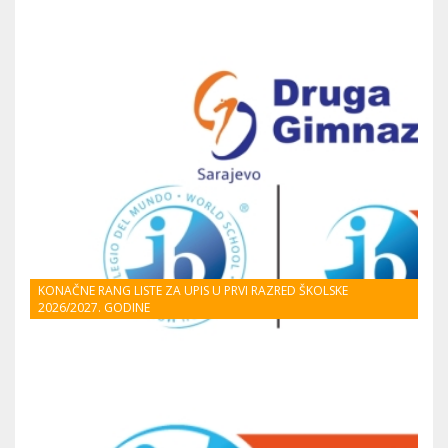
KONAČNE RANG LISTE ZA UPIS U PRVI RAZRED ŠKOLSKE
2026/2027. GODINE