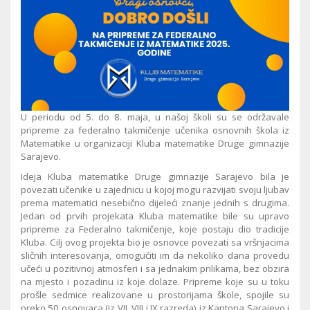
U periodu od 5. do 8. maja, u našoj školi su se održavale
pripreme za federalno takmičenje učenika osnovnih škola iz
Matematike u organizaciji Kluba matematike Druge gimnazije
Sarajevo.
Ideja Kluba matematike Druge gimnazije Sarajevo bila je
povezati učenike u zajednicu u kojoj mogu razvijati svoju ljubav
prema matematici nesebično dijeleći znanje jednih s drugima.
Jedan od prvih projekata Kluba matematike bile su upravo
pripreme za Federalno takmičenje, koje postaju dio tradicije
Kluba. Cilj ovog projekta bio je osnovce povezati sa vršnjacima
sličnih interesovanja, omogućiti im da nekoliko dana provedu
učeći u pozitivnoj atmosferi i sa jednakim prilikama, bez obzira
na mjesto i pozadinu iz koje dolaze. Pripreme koje su u toku
prošle sedmice realizovane u prostorijama škole, spojile su
preko 50 osnovaca (iz VII, VIII i IX razreda) iz Kantona Sarajevo i