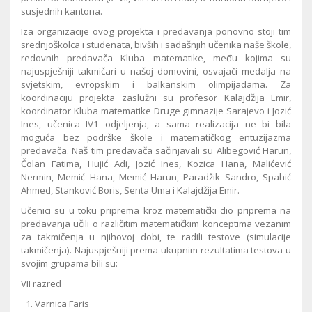
susjednih kantona.
Iza organizacije ovog projekta i predavanja ponovno stoji tim
srednjoškolca i studenata, bivših i sadašnjih učenika naše škole,
redovnih predavača Kluba matematike, među kojima su
najuspješniji takmičari u našoj domovini,
osvajači medalja na
svjetskim, evropskim i balkanskim olimpijadama.
Za
koordinaciju projekta zaslužni su profesor Kalajdžija Emir,
koordinator Kluba matematike Druge gimnazije Sarajevo i Jozić
Ines, učenica IV1 odjeljenja, a sama realizacija ne bi bila
moguća bez podrške škole i matematičkog entuzijazma
predavača. Naš tim predavača sačinjavali su Alibegović Harun,
Čolan Fatima, Hujić Adi, Jozić Ines, Kozica Hana, Malićević
Nermin, Memić Hana, Memić Harun, Paradžik Sandro, Spahić
Ahmed, Stanković Boris, Senta Uma i Kalajdžija Emir.
Učenici su u toku priprema kroz matematički dio priprema na
predavanja učili o različitim matematičkim konceptima vezanim
za takmičenja u njihovoj dobi, te radili testove (simulacije
takmičenja). Najuspješniji prema ukupnim rezultatima testova u
svojim grupama bili su:
VII razred
Varnica Faris