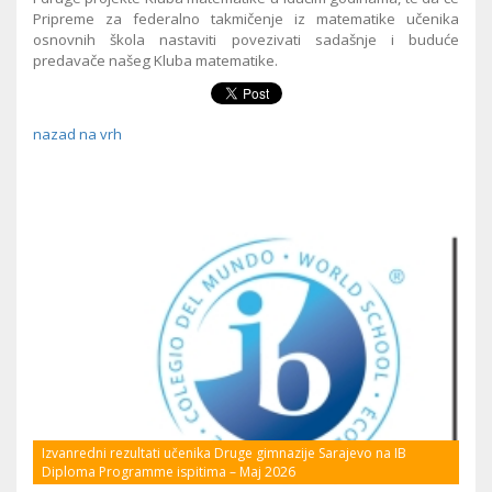
Pripreme za federalno takmičenje iz matematike učenika
osnovnih škola nastaviti povezivati
sadašnje i buduće
predavače našeg Kluba matematike.
nazad na vrh
Izvanredni rezultati učenika Druge gimnazije Sarajevo na IB
Diploma Programme ispitima – Maj 2026