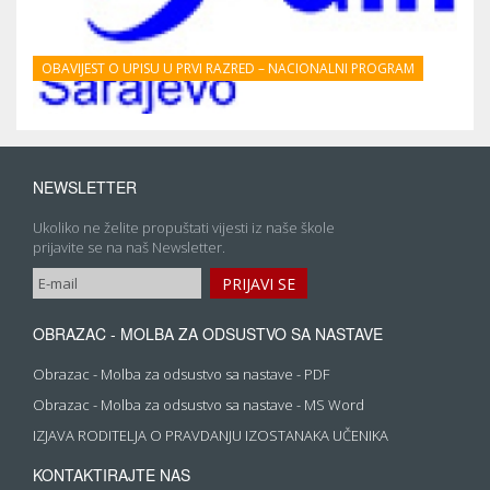
OBAVIJEST O UPISU U PRVI RAZRED – NACIONALNI PROGRAM
NEWSLETTER
Ukoliko ne želite propuštati vijesti iz naše škole
prijavite se na naš Newsletter.
OBRAZAC - MOLBA ZA ODSUSTVO SA NASTAVE
Obrazac - Molba za odsustvo sa nastave - PDF
Obrazac - Molba za odsustvo sa nastave - MS Word
IZJAVA RODITELJA O PRAVDANJU IZOSTANAKA UČENIKA
KONTAKTIRAJTE NAS