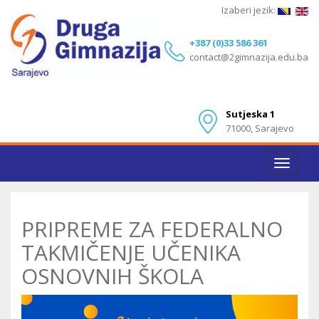
Izaberi jezik:
+387 (0)33 586 361
contact@2gimnazija.edu.ba
Sutjeska 1
71000, Sarajevo
Toggle
navigat
PRIPREME ZA FEDERALNO
TAKMIČENJE UČENIKA
OSNOVNIH ŠKOLA