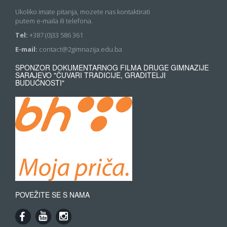
Ukoliko imate pitanja, mozete nas kontaktirati
putem e-maila ili telefona.
Tel:
+387 (0)33 586 361
E-mail:
contact@2gimnazija.edu.ba
SPONZOR DOKUMENTARNOG FILMA DRUGE GIMNAZIJE
SARAJEVO "ČUVARI TRADICIJE, GRADITELJI
BUDUĆNOSTI"
POVEŽITE SE S NAMA