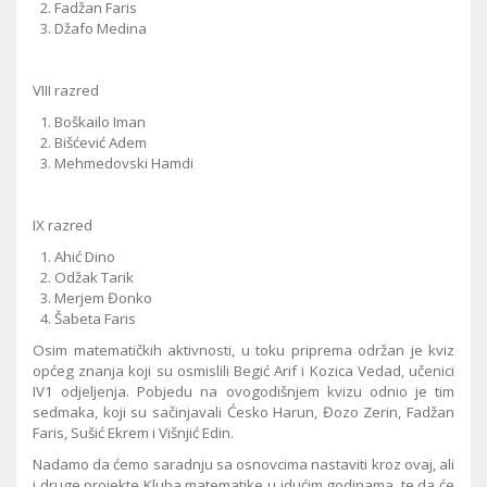
Fadžan Faris
Džafo Medina
VIII razred
Boškailo Iman
Bišćević Adem
Mehmedovski Hamdi
IX razred
Ahić Dino
Odžak Tarik
Merjem Đonko
Šabeta Faris
Osim matematičkih aktivnosti, u toku priprema održan je kviz
općeg znanja koji su osmislili Begić Arif i Kozica Vedad, učenici
IV1 odjeljenja. Pobjedu na ovogodišnjem kvizu odnio je tim
sedmaka, koji su sačinjavali Ćesko Harun, Đozo Zerin, Fadžan
Faris, Sušić Ekrem i Višnjić Edin.
Nadamo da ćemo saradnju sa osnovcima nastaviti kroz ovaj, ali
i druge projekte Kluba matematike u idućim godinama, te da će