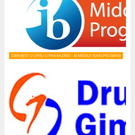
OBAVIJEST O UPISU U PRVI RAZRED – IB MIDDLE YEARS PROGRAM