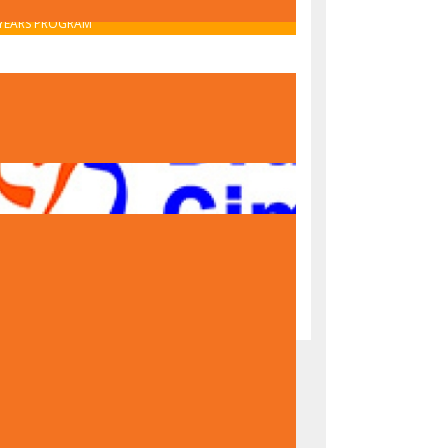
OBAVIJEST O UPISU U PRVI RAZRED – IB MIDDLE
YEARS PROGRAM
OBAVIJEST O UPISU U PRVI RAZRED – NACIONALNI
PROGRAM