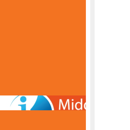
KONAČNE RANG LISTE ZA UPIS U PRVI RAZRED
ŠKOLSKE 2026/2027. GODINE