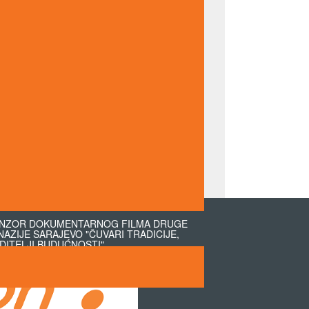
NZOR DOKUMENTARNOG FILMA DRUGE
NAZIJE SARAJEVO "ČUVARI TRADICIJE,
DITELJI BUDUĆNOSTI"