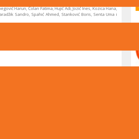
bi bila moguća bez podrške škole i matematičkog entuzijazma
egović Harun, Čolan Fatima, Hujić Adi, Jozić Ines, Kozica Hana,
aradžik Sandro, Spahić Ahmed, Stanković Boris, Senta Uma i
dio priprema na predavanja učili o različitim matematičkim
 te radili testove (simulacije takmičenja). Najuspješniji prema
li su: