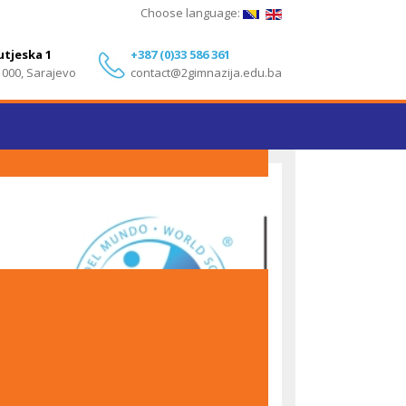
Choose language:
utjeska 1
+387 (0)33 586 361
1000, Sarajevo
contact@2gimnazija.edu.ba
Izvanredni rezultati učenika Druge gimnazije
Sarajevo na IB Diploma Programme ispitima – Maj
2026