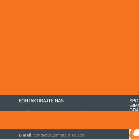
ržan je kviz općeg znanja koji su osmislili Begić Arif i Kozica
dišnjem kvizu odnio je tim sedmaka, koji su sačinjavali Ćesko
njić Edin.
i kroz ovaj, ali i druge projekte Kluba matematike u idućim
kmičenje iz matematike učenika osnovnih škola nastaviti
Kluba matematike.
KONTAKTIRAJTE NAS
SPO
GIM
GRA
Ukoliko imate pitanja, mozete nas kontaktirati
putem e-maila ili telefona.
Tel:
+387 (0)33 586 361
E-mail:
contact@2gimnazija.edu.ba