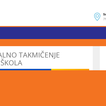
S
7
ALNO TAKMIČENJE
 ŠKOLA