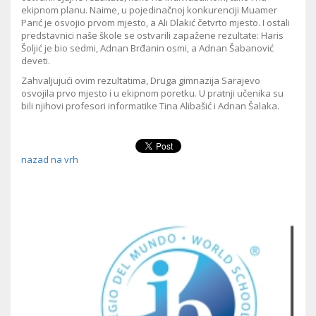
ekipnom planu. Naime, u pojedinačnoj konkurenciji Muamer
Parić je osvojio prvom mjesto, a Ali Dlakić četvrto mjesto. I ostali
predstavnici naše škole se ostvarili zapažene rezultate: Haris
Šoljić je bio sedmi, Adnan Brđanin osmi, a Adnan Šabanović
deveti.
Zahvaljujući ovim rezultatima, Druga gimnazija Sarajevo
osvojila prvo mjesto i u ekipnom poretku. U pratnji učenika su
bili njihovi profesori informatike Tina Alibašić i Adnan Šalaka.
nazad na vrh