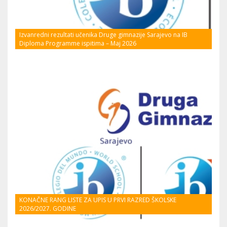
Izvanredni rezultati učenika Druge gimnazije Sarajevo na IB
Diploma Programme ispitima – Maj 2026
KONAČNE RANG LISTE ZA UPIS U PRVI RAZRED ŠKOLSKE
2026/2027. GODINE