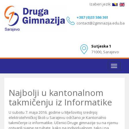
Izaberi jezik:
+387 (0)33 586 361
contact@2gimnazija.edu.ba
Sutjeska 1
71000, Sarajevo
Toggle
navigat
Najbolji u kantonalnom
takmičenju iz Informatike
U subotu 7. maja 2016. godine u Mješovitoj srednjoj
elektrotehničkoj školi u Sarajevu održano je Kantonalno
takmičenje iz informatike. Učenici Druge gimnazije su na njemu
ostvarili sjajne rezultate, kako na individualnom, tako i na