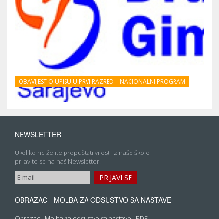
OBAVIJEST O UPISU U PRVI RAZRED – NACIONALNI PROGRAM
NEWSLETTER
Ukoliko ne želite propuštati vijesti iz naše škole
prijavite se na naš Newsletter.
OBRAZAC - MOLBA ZA ODSUSTVO SA NASTAVE
Obrazac - Molba za odsustvo sa nastave - PDF