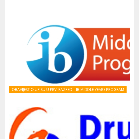
OBAVIJEST O UPISU U PRVI RAZRED – IB MIDDLE YEARS PROGRAM