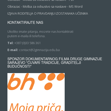
Obrazac - Molba za odsustvo sa nastave - MS Word
IZJAVA RODITELJA O PRAVDANJU IZOSTANAKA UČENIKA
KONTAKTIRAJTE NAS
Ukoliko imate pitanja, mozete nas kontaktirati
putem e-maila ili telefona.
Tel:
+387 (0)33 586 361
E-mail:
contact@2gimnazija.edu.ba
SPONZOR DOKUMENTARNOG FILMA DRUGE GIMNAZIJE
SARAJEVO "ČUVARI TRADICIJE, GRADITELJI
BUDUĆNOSTI"