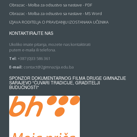
Obrazac - Molba za odsustvo sa nastave - PDF
Obrazac - Molba za odsustvo sa nastave - MS Word
IZJAVA RODITELJA O PRAVDANJU IZOSTANAKA UČENIKA
KONTAKTIRAJTE NAS
Ukoliko imate pitanja, mozete nas kontaktirati
putem e-maila ili telefona.
Tel:
+387 (0)33 586 361
E-mail:
contact@2gimnazija.edu.ba
SPONZOR DOKUMENTARNOG FILMA DRUGE GIMNAZIJE
SARAJEVO "ČUVARI TRADICIJE, GRADITELJI
BUDUĆNOSTI"