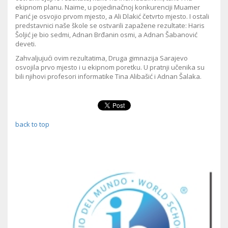
ekipnom planu. Naime, u pojedinačnoj konkurenciji Muamer
Parić je osvojio prvom mjesto, a Ali Dlakić četvrto mjesto. I ostali
predstavnici naše škole se ostvarili zapažene rezultate: Haris
Šoljić je bio sedmi, Adnan Brđanin osmi, a Adnan Šabanović
deveti.
Zahvaljujući ovim rezultatima, Druga gimnazija Sarajevo
osvojila prvo mjesto i u ekipnom poretku. U pratnji učenika su
bili njihovi profesori informatike Tina Alibašić i Adnan Šalaka.
back to top