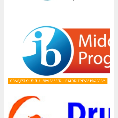
OBAVIJEST O UPISU U PRVI RAZRED – IB MIDDLE YEARS PROGRAM