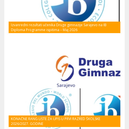
Izvanredni rezultati učenika Druge gimnazije Sarajevo na IB
Diploma Programme ispitima – Maj 2026
KONAČNE RANG LISTE ZA UPIS U PRVI RAZRED ŠKOLSKE
2026/2027. GODINE