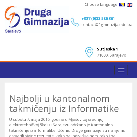
Choose language:
+387 (0)33 586 361
contact@2gimnazija.edu.ba
Sutjeska 1
71000, Sarajevo
Toggle
navigat
Najbolji u kantonalnom
takmičenju iz Informatike
U subotu 7. maja 2016. godine u Mješovitoj srednjoj
elektrotehničkoj školi u Sarajevu održano je Kantonalno
takmičenje iz informatike. Učenici Druge gimnazije su na njemu
ostvarili sjajne rezultate, kako na individualnom, tako i na