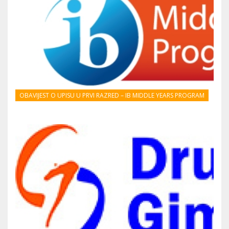
OBAVIJEST O UPISU U PRVI RAZRED – IB MIDDLE YEARS PROGRAM