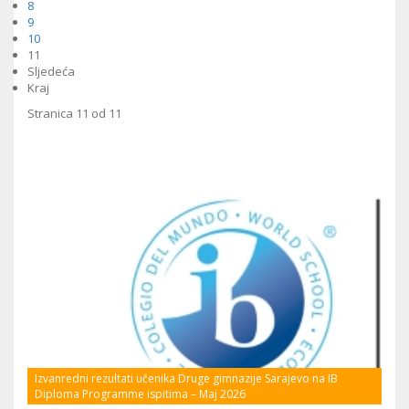
8
9
10
11
Sljedeća
Kraj
Stranica 11 od 11
Izvanredni rezultati učenika Druge gimnazije Sarajevo na IB
Diploma Programme ispitima – Maj 2026