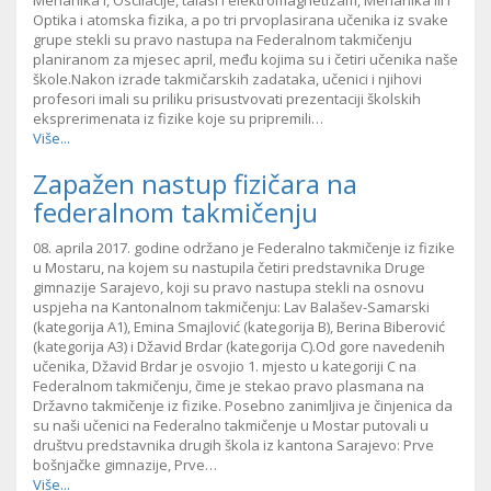
Mehanika I, Oscilacije, talasi i elektromagnetizam, Mehanika III i
Optika i atomska fizika, a po tri prvoplasirana učenika iz svake
grupe stekli su pravo nastupa na Federalnom takmičenju
planiranom za mjesec april, među kojima su i četiri učenika naše
škole.Nakon izrade takmičarskih zadataka, učenici i njihovi
profesori imali su priliku prisustvovati prezentaciji školskih
eksprerimenata iz fizike koje su pripremili…
Više...
Zapažen nastup fizičara na
federalnom takmičenju
08. aprila 2017. godine održano je Federalno takmičenje iz fizike
u Mostaru, na kojem su nastupila četiri predstavnika Druge
gimnazije Sarajevo, koji su pravo nastupa stekli na osnovu
uspjeha na Kantonalnom takmičenju: Lav Balašev-Samarski
(kategorija A1), Emina Smajlović (kategorija B), Berina Biberović
(kategorija A3) i Džavid Brdar (kategorija C).Od gore navedenih
učenika, Džavid Brdar je osvojio 1. mjesto u kategoriji C na
Federalnom takmičenju, čime je stekao pravo plasmana na
Državno takmičenje iz fizike. Posebno zanimljiva je činjenica da
su naši učenici na Federalno takmičenje u Mostar putovali u
društvu predstavnika drugih škola iz kantona Sarajevo: Prve
bošnjačke gimnazije, Prve…
Više...