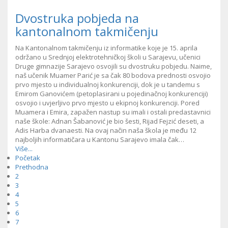
Dvostruka pobjeda na
kantonalnom takmičenju
Na Kantonalnom takmičenju iz informatike koje je 15. aprila
održano u Srednjoj elektrotehničkoj školi u Sarajevu, učenici
Druge gimnazije Sarajevo osvojili su dvostruku pobjedu. Naime,
naš učenik Muamer Parić je sa čak 80 bodova prednosti osvojio
prvo mjesto u individualnoj konkurenciji, dok je u tandemu s
Emirom Ganovićem (petoplasirani u pojedinačnoj konkurenciji)
osvojio i uvjerljivo prvo mjesto u ekipnoj konkurenciji. Pored
Muamera i Emira, zapažen nastup su imali i ostali predastavnici
naše škole: Adnan Šabanović je bio šesti, Rijad Fejzić deseti, a
Adis Harba dvanaesti. Na ovaj način naša škola je među 12
najboljih informatičara u Kantonu Sarajevo imala čak…
Više...
Početak
Prethodna
2
3
4
5
6
7