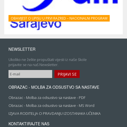
OBAVIJEST O UPISU U PRVI RAZRED – NACIONALNI PROGRAM
NEWSLETTER
Ukoliko ne želite propuštati vijesti iz naše škole
prijavite se na naš Newsletter.
OBRAZAC - MOLBA ZA ODSUSTVO SA NASTAVE
Obrazac - Molba za odsustvo sa nastave - PDF
Obrazac - Molba za odsustvo sa nastave - MS Word
IZJAVA RODITELJA O PRAVDANJU IZOSTANAKA UČENIKA
KONTAKTIRAJTE NAS