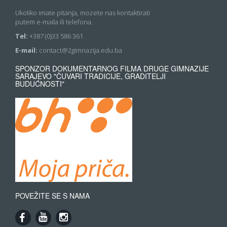
Ukoliko imate pitanja, mozete nas kontaktirati
putem e-maila ili telefona.
Tel:
+387 (0)33 586 361
E-mail:
contact@2gimnazija.edu.ba
SPONZOR DOKUMENTARNOG FILMA DRUGE GIMNAZIJE
SARAJEVO "ČUVARI TRADICIJE, GRADITELJI
BUDUĆNOSTI"
POVEŽITE SE S NAMA