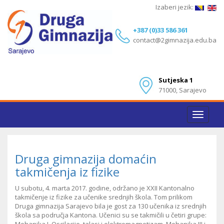
Izaberi jezik:
+387 (0)33 586 361
contact@2gimnazija.edu.ba
Sutjeska 1
71000, Sarajevo
Toggle
navigat
Druga gimnazija domaćin
takmičenja iz fizike
U subotu, 4. marta 2017. godine, održano je XXII Kantonalno
takmičenje iz fizike za učenike srednjih škola. Tom prilikom
Druga gimnazija Sarajevo bila je gost za 130 učenika iz srednjih
škola sa područja Kantona. Učenici su se takmičili u četiri grupe: