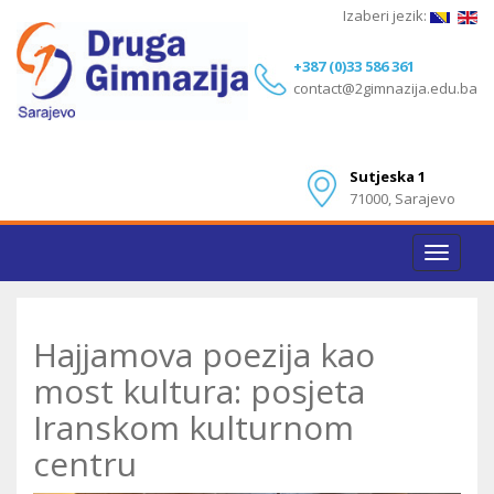
Izaberi jezik:
+387 (0)33 586 361
contact@2gimnazija.edu.ba
Sutjeska 1
71000, Sarajevo
Toggle
navigat
Hajjamova poezija kao
most kultura: posjeta
Iranskom kulturnom
centru