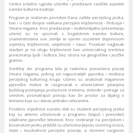
Centra srdačno ugostio učenike i predstavio različite aspekte
iranske kulturne tradicije.
Program je realiziran povodom Dana zaštite perzijskog jezika,
kao i u čast dvojice velikana perzijske književnosti - Firdusija i
Omara Hajjama. Kroz predavanje i multimedijalnu prezentaciju
učenici su se upoznali s bogatstvom iranske kulture,
znamenitostima ove zemlje te njenim izuzetnim doprinosom
svjetskoj književnosti, umjetnosti i nauci. Poseban naglasak
stavljen je na ulogu književnosti kao univerzalnog sredstva
povezivanja ljudi i kultura, bez obzira na geografske i jezičke
granice.
Središnji dio programa bila je radionica posvećena poeziji
Omara Hajjama, jednog od najpoznatijih pjesnika i mislilaca
perzijskog kulturnog kruga. Učenici su analizirali Hajjamove
pjesničke motive te razgovarali o univerzalnim pitanjima
ljudskog postojanja, prolaznosti vremena, slobode i potrage za
smislom, posmatrajući poeziju kao živ prostor za dijalog o
temama koje su i danas jednako relevantne.
Posebnu vrijednost susretu dali su studenti perzijskog jezika
koji su aktivno učestvovali u programu čitajući i prevodeći
odabrane pjesničke tekstove. Kroz recitiranje na perzijskom i
bosanskom jeziku približili su učenicima ljepotu izvornog izraza,
ritam i muzikalnost perzijske poezije, a otvoreni razgovori