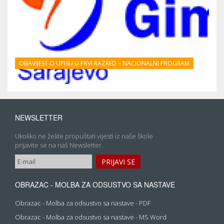
OBAVIJEST O UPISU U PRVI RAZRED – NACIONALNI PROGRAM
NEWSLETTER
Ukoliko ne želite propuštati vijesti iz naše škole
prijavite se na naš Newsletter.
OBRAZAC - MOLBA ZA ODSUSTVO SA NASTAVE
Obrazac - Molba za odsustvo sa nastave - PDF
Obrazac - Molba za odsustvo sa nastave - MS Word