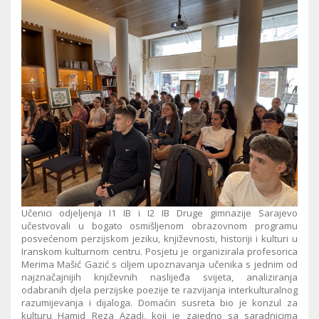
Učenici odjeljenja I1 IB i I2 IB Druge gimnazije Sarajevo
učestvovali u bogato osmišljenom obrazovnom programu
posvećenom perzijskom jeziku, književnosti, historiji i kulturi u
Iranskom kulturnom centru. Posjetu je organizirala profesorica
Merima Mašić Gazić s ciljem upoznavanja učenika s jednim od
najznačajnijih književnih naslijeđa svijeta, analiziranja
odabranih djela perzijske poezije te razvijanja interkulturalnog
razumijevanja i dijaloga. Domaćin susreta bio je konzul za
kulturu Hamid Reza Azadi, koji je zajedno sa saradnicima