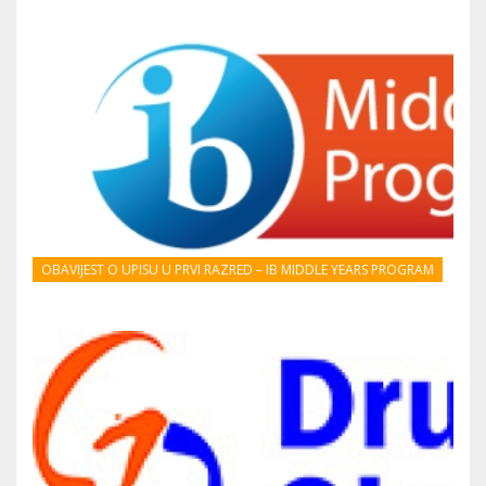
OBAVIJEST O UPISU U PRVI RAZRED – IB MIDDLE YEARS PROGRAM