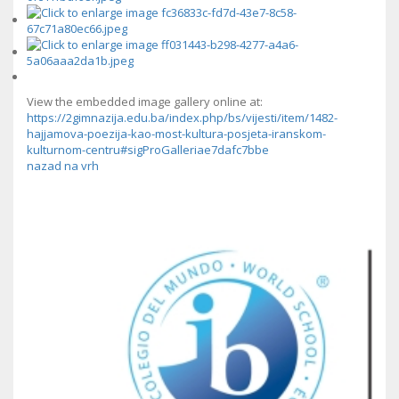
View the embedded image gallery online at:
https://2gimnazija.edu.ba/index.php/bs/vijesti/item/1482-
hajjamova-poezija-kao-most-kultura-posjeta-iranskom-
kulturnom-centru#sigProGalleriae7dafc7bbe
nazad na vrh