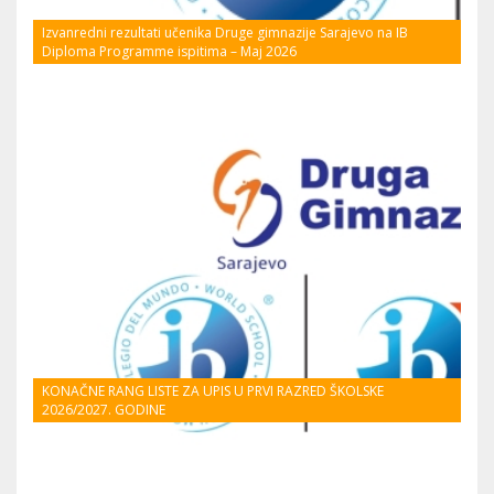
Izvanredni rezultati učenika Druge gimnazije Sarajevo na IB
Diploma Programme ispitima – Maj 2026
KONAČNE RANG LISTE ZA UPIS U PRVI RAZRED ŠKOLSKE
2026/2027. GODINE