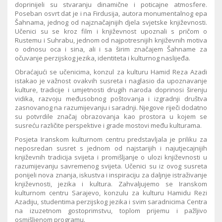
doprinijeli su stvaranju dinamične i poticajne atmosfere.
Poseban osvrt dat je i na Firdusija, autora monumentalnog epa
Šahnama, jednog od najznačajnijih djela svjetske književnosti.
Učenici su se kroz film i književnost upoznali s pričom o
Rustemu i Suhrabu, jednom od najpotresnijih književnih motiva
o odnosu oca i sina, ali i sa širim značajem Šahname za
očuvanje perzijskog jezika, identiteta i kulturnog naslijeđa.
Obraćajući se učenicima, konzul za kulturu Hamid Reza Azadi
istakao je važnost ovakvih susreta i naglasio da upoznavanje
kulture, tradicije i umjetnosti drugih naroda doprinosi širenju
vidika, razvoju međusobnog poštovanja i izgradnji društva
zasnovanog na razumijevanju i saradnji. Njegove riječi dodatno
su potvrdile značaj obrazovanja kao prostora u kojem se
susreću različite perspektive i grade mostovi među kulturama.
Posjeta Iranskom kulturnom centru predstavljala je priliku za
neposredan susret s jednom od najstarijih i najutjecajnijih
književnih tradicija svijeta i promišljanje o ulozi književnosti u
razumijevanju savremenog svijeta. Učenici su iz ovog susreta
ponijeli nova znanja, iskustva i inspiraciju za daljnje istraživanje
književnosti, jezika i kultura. Zahvaljujemo se Iranskom
kulturnom centru Sarajevo, konzulu za kulturu Hamidu Rezi
Azadiju, studentima perzijskog jezika i svim saradnicima Centra
na izuzetnom gostoprimstvu, toplom prijemu i pažljivo
osmišljenom programu.