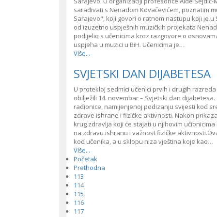
Sarajevo. U organizaciji profesorice Aide Sejdić-M
sarađivati s Nenadom Kovačevićem, poznatim mu
Sarajevo", koji govori o ratnom nastupu koji je 
od izuzetno uspješnih muzičkih projekata Nenada
podijelio s učenicima kroz razgovore o osnovama
uspjeha u muzici u BiH. Učenicima je…
Više...
SVJETSKI DAN DIJABETESA
U protekloj sedmici učenici prvih i drugih razr
obilježili 14. novembar – Svjetski dan dijabetesa
radionice, namijenjenoj podizanju svijesti kod s
zdrave ishrane i fizičke aktivnosti. Nakon prikazan
krug zdravlja koji će stajati u njihovim učionicim
na zdravu ishranu i važnost fizičke aktivnosti.Ov
kod učenika, a u sklopu niza vještina koje kao…
Više...
Početak
Prethodna
113
114
115
116
117