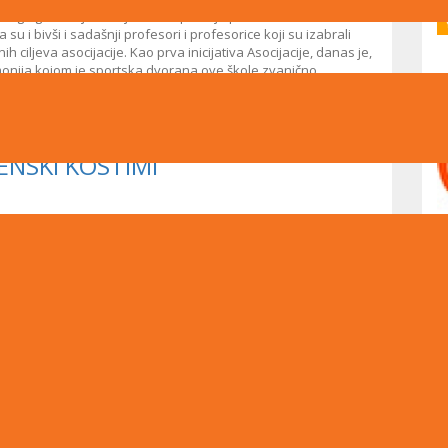
ruge gimnazije Sarajevo. Skupštini je prisustvovalo više od
 i bivši i sadašnji profesori i profesorice koji su izabrali
 ciljeva asocijacije. Kao prva inicijativa Asocijacije, danas je,
monija kojom je sportska dvorana ove škole zvanično
bivšem učeniku Druge gimnazije koji je na današnji dan prije
ENSKI KOSTIMI
ENICI I UČENICE DA SVOJIM
SVOJIM UČEŠĆEM DAJU DOPRINOS OSNIVAČKA SKUPŠTINA ALUMNI
 2. DECEMBRA Osnivačka skupština Alumni Asocijacije Druge
embra u školskim prostorijama sa početkom u 9:30 sati.
učenike i učenice Druge gimnazije Sarajevo da svojim učešćem
ocijacije. Direktor Druge gimnazije Sarajevo, Seid Alibegović,
socijacija srednje škole u Bosni i Hercegovini. “Osnivanje
a Drugu…