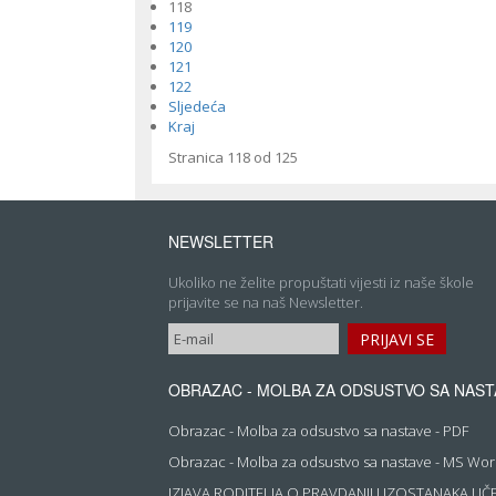
118
119
120
121
122
Sljedeća
Kraj
Stranica 118 od 125
NEWSLETTER
Ukoliko ne želite propuštati vijesti iz naše škole
prijavite se na naš Newsletter.
OBRAZAC - MOLBA ZA ODSUSTVO SA NAST
Obrazac - Molba za odsustvo sa nastave - PDF
Obrazac - Molba za odsustvo sa nastave - MS Wo
IZJAVA RODITELJA O PRAVDANJU IZOSTANAKA UČ