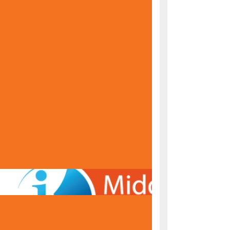
KONAČNE RANG LISTE ZA UPIS U PRVI RAZRED
ŠKOLSKE 2026/2027. GODINE