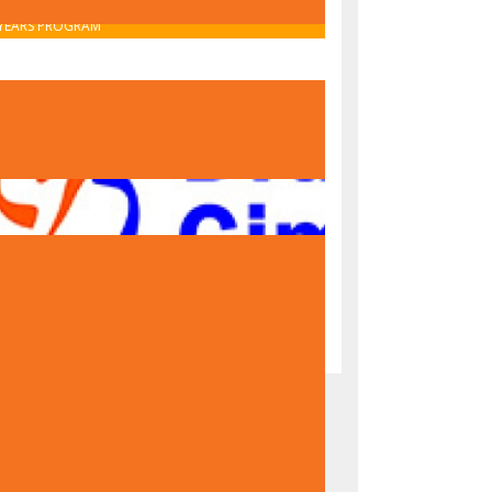
OBAVIJEST O UPISU U PRVI RAZRED – IB MIDDLE
YEARS PROGRAM
OBAVIJEST O UPISU U PRVI RAZRED – NACIONALNI
PROGRAM