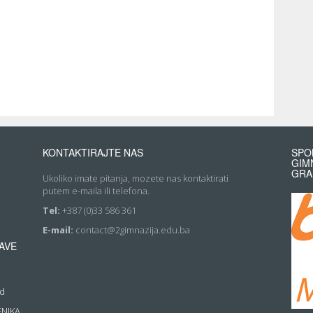
KONTAKTIRAJTE NAS
SPO
GIM
GRA
Ukoliko imate pitanja, mozete nas kontaktirati
putem e-maila ili telefona.
Tel:
+387 (0)33 586 361
E-mail:
contact@2gimnazija.edu.ba
AVE
rd
ENIKA