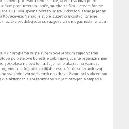
elezović i profesora Feđe Šolake, učenici su imali priliku
zičkim producentom. Inače, muzika za film "Scream for me
u Sarajevu 1994. godine održao Bruce Dickinson, samo je jedan
 Kovačevića. Nenad je svoje izuzetno iskustvo i znanje
 muzičke produkcije, te su razgovarali o mogućnostima rada i
eda IBMYP programa su na svojim odjeljenskim zajednicama
. Stopa porasta ove bolesti je zabrinjavajuća, te organiziranjem
rednjoškolaca na ovu temu, željeli smo ukazati na važnost
og videa i infografika o dijabetesu, učenici su izradili svoj
a kao svakodnevni podsjetnik na zdraviji životni stil s akcentom
akve aktivnosti su organizirane s ciljem razvijanja empatije