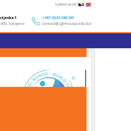
Izaberi jezik:
utjeska 1
+387 (0)33 586 361
1000, Sarajevo
contact@2gimnazija.edu.ba
Izvanredni rezultati učenika Druge gimnazije
Sarajevo na IB Diploma Programme ispitima – Maj
2026