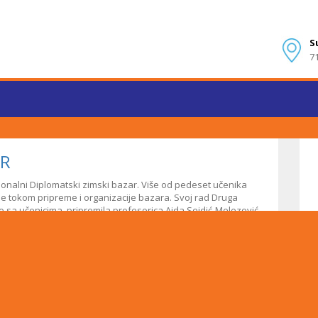
S
7
AR
cionalni Diplomatski zimski bazar. Više od pedeset učenika
o je tokom pripreme i organizacije bazara. Svoj rad Druga
no sa učenicima, pripremila profesorica Aida Sejdić-Melezović.
 za rad škole, učenika i profesora. Među njima su bili i mnogi
pisali pristupnicu ALMUNI organizaciji Druge gimnazije.
 također je posjetio naš štand i pohvalio aktivnosti učenika
ljeno je…
radnika/ca za popunu upražnjenih