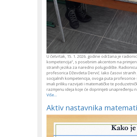
U četvrtak, 15. 1. 2026. godine održana je radi
kompetencija“, s posebnim akcentom na primjenu d
stranih jezika za naredno polugodište. Radionicu 
profesorica Dževdeta Dervić. Iako časovi stranih 
socijalnih kompetencija, ovoga puta profesorice s
imali priliku razvijati i matematičke te poduzetni
razmjenu ideja koje će doprinijeti unapređenju 
Više...
Aktiv nastavnika matemati