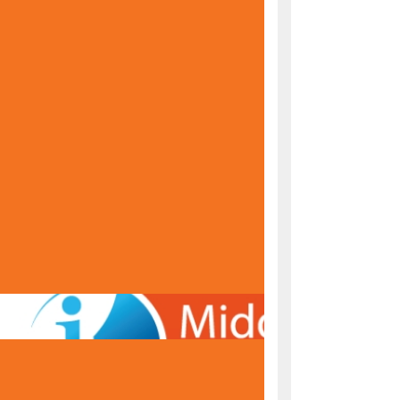
KONAČNE RANG LISTE ZA UPIS U PRVI RAZRED
ŠKOLSKE 2026/2027. GODINE