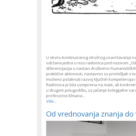
U okviru kontinuiranog stručnog usavršavanja nast
održana jedna u nizu radionica pod nazivom „O
diferencijacija u nastavi društveno-humanistički
praktične aktivnosti, nastavnici su promišljali o
možemo potaknuti razvoj ključnih kompetencija i o
Radionica je bila usmjerena na male, ali konkre
u drugom polugodištu, uz jačanje kolegijalne sa
profesorice Elmana…
Više...
Od vrednovanja znanja do