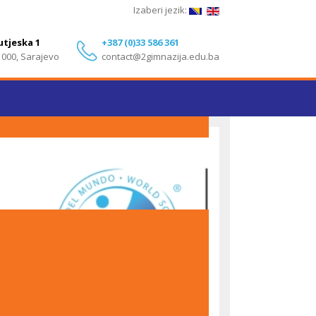
Izaberi jezik:
utjeska 1
+387 (0)33 586 361
1000, Sarajevo
contact@2gimnazija.edu.ba
Izvanredni rezultati učenika Druge gimnazije
Sarajevo na IB Diploma Programme ispitima – Maj
2026