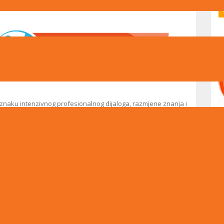
 znaku intenzivnog profesionalnog dijaloga, razmjene znanja i
z niz radionica, edukacija i koordinacijskih sastanaka,
 pedagoške pristupe, unapređenje nastavne prakse i
kom mjeseca održana su redovna nastavnička vijeća, sjednice
 sastanci IB timova za MYP i DP program. Paralelno s redovnim
a koje su podrazumijavale profesore različitih predmetnih
ja, razmjene primjera dobre prakse i produbljivanja
u…
 društveno-humanističkih predmeta