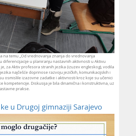
onica na temu „Od vrednovanja znanja do vrednovanja
iferencijacije u planiranju nastavnih aktivnosti u Aktivu
je, za Aktiv profesora stranih jezika (izuzev engleskog), vodila
jezika najčešće doprinose razvoju jezičkih, komunikacijskih i
u osmislile izazovne zadatke i aktivnosti kroz koje su učenici
čke kompetencije. Diskusija je bila dinamična i konstruktivna, uz
nastavne prakse.
ke u Drugoj gimnaziji Sarajevo