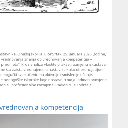
avnika, u našoj školi je, u četvrtak, 25. januara 2026. godine,
d vrednovanja znanja do vrednovanja kompetencija –
h predmeta“. Kroz analizu vlastite prakse, razmjenu iskustava i
 tome šta zaista vrednujemo u nastavi te kako diferencijacijom
mogućiti svim učenicima aktivnije i smislenije učenje.
tne pedagoške iskorake koje nastavnici mogu odmah primijeniti
radnje i profesionalne razmjene. Radionicu su održale
 vrednovanja kompetencija