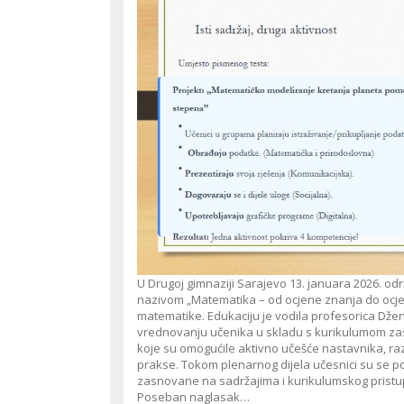
U Drugoj gimnaziji Sarajevo 13. januara 2026. o
nazivom „Matematika – od ocjene znanja do ocjen
matematike. Edukaciju je vodila profesorica Dže
vrednovanju učenika u skladu s kurikulumom zas
koje su omogućile aktivno učešće nastavnika, ra
prakse. Tokom plenarnog dijela učesnici su se pod
zasnovane na sadržajima i kurikulumskog pristup
Poseban naglasak…