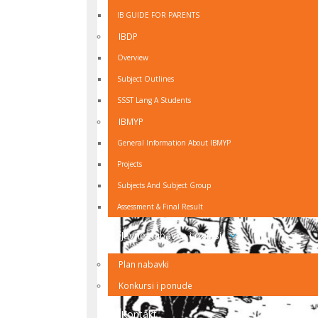
IB GUIDE FOR PARENTS
IBDP
Overview
Subject Outlines
SSST Lang A Students
IBMYP
General Information About IBMYP
Projects
Subjects And Subject Group
Assessment & Final Result
Javne nabavke i oglasi
Plan nabavki
Konkursi i ponude
Kontakt