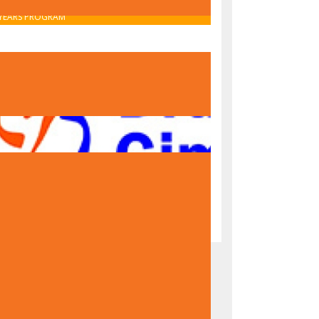
OBAVIJEST O UPISU U PRVI RAZRED – IB MIDDLE
YEARS PROGRAM
OBAVIJEST O UPISU U PRVI RAZRED – NACIONALNI
PROGRAM