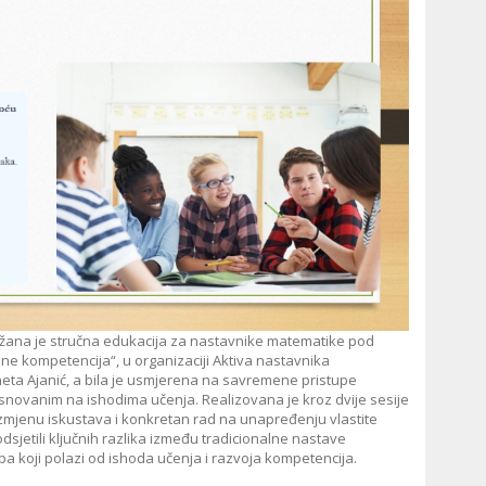
držana je stručna edukacija za nastavnike matematike pod
e kompetencija“, u organizaciji Aktiva nastavnika
neta Ajanić, a bila je usmjerena na savremene pristupe
novanim na ishodima učenja. Realizovana je kroz dvije sesije
zmjenu iskustava i konkretan rad na unapređenju vlastite
sjetili ključnih razlika između tradicionalne nastave
a koji polazi od ishoda učenja i razvoja kompetencija.