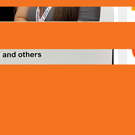
ovine 25. juna održano je finale Ekonomske olimpijade 2025
ke pismenosti za učenike srednjih škola. Organizatori ovog
 i Ekonomski fakultet Univerziteta u Sarajevu.