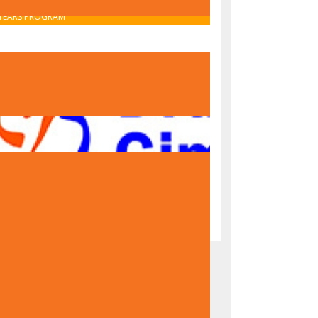
OBAVIJEST O UPISU U PRVI RAZRED – IB MIDDLE
YEARS PROGRAM
OBAVIJEST O UPISU U PRVI RAZRED – NACIONALNI
PROGRAM