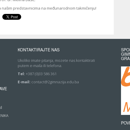
ha našim predstavnicima na međunarodnom takmičenju!
KONTAKTIRAJTE NAS
SPO
GIM
GRA
Ukoliko imate pitanja, mozete nas kontaktirati
putem e-maila ili telefona.
Tel:
+387 (0)33 586 361
E-mail:
contact@2gimnazija.edu.ba
AVE
rd
ENIKA
POV