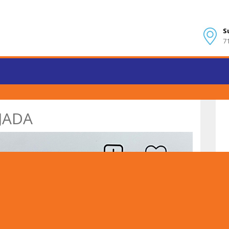
S
7
JADA