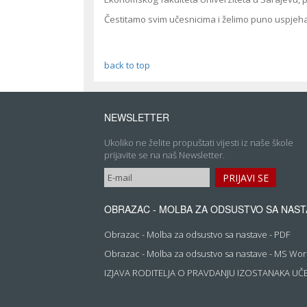
Čestitamo svim učesnicima i želimo puno uspje
back to top
NEWSLETTER
Ukoliko ne želite propuštati vijesti iz naše škole
prijavite se na naš Newsletter.
OBRAZAC - MOLBA ZA ODSUSTVO SA NAST
Obrazac - Molba za odsustvo sa nastave - PDF
Obrazac - Molba za odsustvo sa nastave - MS Wo
IZJAVA RODITELJA O PRAVDANJU IZOSTANAKA UČ