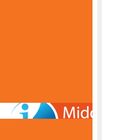
KONAČNE RANG LISTE ZA UPIS U PRVI RAZRED
ŠKOLSKE 2026/2027. GODINE