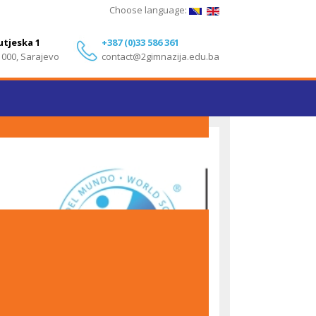
Choose language:
utjeska 1
+387 (0)33 586 361
1000, Sarajevo
contact@2gimnazija.edu.ba
Izvanredni rezultati učenika Druge gimnazije
Sarajevo na IB Diploma Programme ispitima – Maj
2026