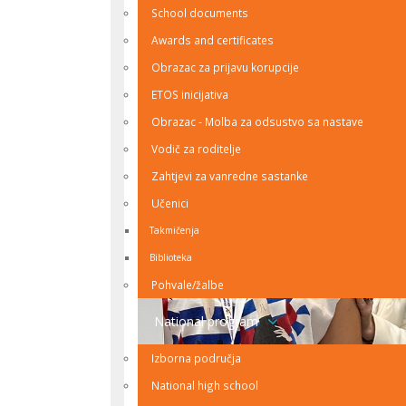
School documents
Awards and certificates
Obrazac za prijavu korupcije
ETOS inicijativa
Obrazac - Molba za odsustvo sa nastave
Vodič za roditelje
Zahtjevi za vanredne sastanke
Učenici
Takmičenja
Biblioteka
Pohvale/žalbe
National program
Izborna područja
National high school