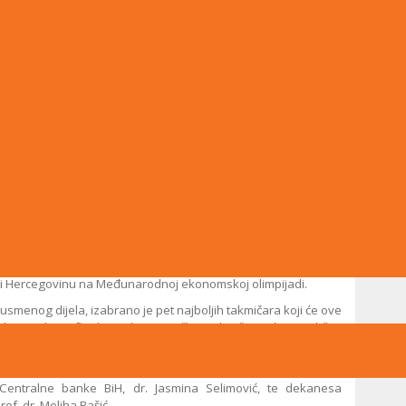
u:
jevo
a iz 52 škole širom Bosne i Hercegovine. U finalnom krugu
19 škola i 10 različitih gradova. Oni su testirali svoje znanje
alista,
njih sedam od devet
koji su prošli u usmeni krug, bilo
rojnije predstavljena škola u finalu.
esorica Azemina Efendić, koja je svojim angažmanom doprinijela
tižnom takmičenju.
učestvuje na Ekonomskoj olimpijadi, Druga gimnazija Sarajevo
nu i Hercegovinu na Međunarodnoj ekonomskoj olimpijadi.
menog dijela, izabrano je pet najboljih takmičara koji će ove
unarodnom finalu u Olimpiji, Grčka. Takmičenje će se održati
kih igara. Učenici će imati priliku da se takmiče u olimpijskom
je su održane prve olimpijske igre.
Centralne banke BiH, dr. Jasmina Selimović, te dekanesa
of. dr. Meliha Bašić.