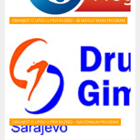
OBAVIJEST O UPISU U PRVI RAZRED – IB MIDDLE YEARS PROGRAM
OBAVIJEST O UPISU U PRVI RAZRED – NACIONALNI PROGRAM