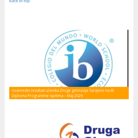
back to top
Izvanredni rezultati učenika Druge gimnazije Sarajevo na IB
Diploma Programme ispitima – Maj 2026