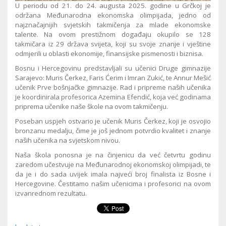
U periodu od 21. do 24. augusta 2025. godine u Grčkoj je
održana Međunarodna ekonomska olimpijada, jedno od
najznačajnijih svjetskih takmičenja za mlade ekonomske
talente. Na ovom prestižnom događaju okupilo se 128
takmičara iz 29 država svijeta, koji su svoje znanje i vještine
odmjerili u oblasti ekonomije, finansijske pismenosti i biznisa.
Bosnu i Hercegovinu predstavljali su učenici Druge gimnazije
Sarajevo: Muris Čerkez, Faris Ćerim i Imran Zukić, te Annur Mešić
učenik Prve bošnjačke gimnazije. Rad i pripreme naših učenika
je koordinirala profesorica Azemina Efendić, koja već godinama
priprema učenike naše škole na ovom takmičenju.
Poseban uspjeh ostvario je učenik Muris Čerkez, koji je osvojio
bronzanu medalju, čime je još jednom potvrdio kvalitet i znanje
naših učenika na svjetskom nivou.
Naša škola ponosna je na činjenicu da već četvrtu godinu
zaredom učestvuje na Međunarodnoj ekonomskoj olimpijadi, te
da je i do sada uvijek imala najveći broj finalista iz Bosne i
Hercegovine. Čestitamo našim učenicima i profesorici na ovom
izvanrednom rezultatu.