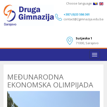
Choose language:
+387 (0)33 586 361
contact@2gimnazija.edu.ba
Sutjeska 1
71000, Sarajevo
Toggle
navigat
MEĐUNARODNA
EKONOMSKA OLIMPIJADA