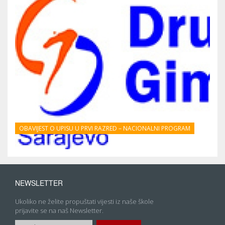
OBAVIJEST O UPISU U PRVI RAZRED – NACIONALNI PROGRAM
NEWSLETTER
Ukoliko ne želite propuštati vijesti iz naše škole
prijavite se na naš Newsletter.