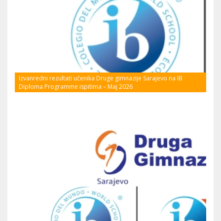
Izvanredni rezultati učenika Druge gimnazije Sarajevo na IB
Diploma Programme ispitima – Maj 2026