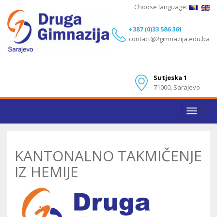
Choose language:
+387 (0)33 586 361
contact@2gimnazija.edu.ba
Sutjeska 1
71000, Sarajevo
Toggle
navigat
KANTONALNO TAKMIČENJE
IZ HEMIJE