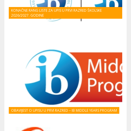
KONAČNE RANG LISTE ZA UPIS U PRVI RAZRED ŠKOLSKE
2026/2027. GODINE
OBAVIJEST O UPISU U PRVI RAZRED – IB MIDDLE YEARS PROGRAM