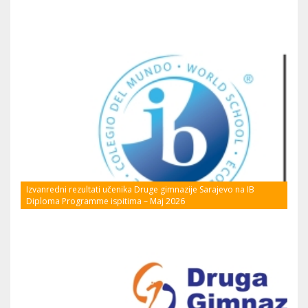
Izvanredni rezultati učenika Druge gimnazije Sarajevo na IB
Diploma Programme ispitima – Maj 2026