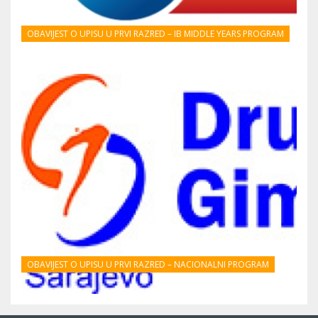
OBAVIJEST O UPISU U PRVI RAZRED – IB MIDDLE YEARS PROGRAM
OBAVIJEST O UPISU U PRVI RAZRED – NACIONALNI PROGRAM