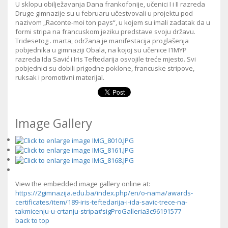
U sklopu obilježavanja Dana frankofonije, učenici I i II razreda
Druge gimnazije su u februaru učestvovali u projektu pod
nazivom „Raconte-moi ton pays“, u kojem su imali zadatak da u
formi stripa na francuskom jeziku predstave svoju državu.
Tridesetog . marta, održana je manifestacija proglašenja
pobjednika u gimnaziji Obala, na kojoj su učenice I1MYP
razreda Ida Savić i Iris Teftedarija osvojile treće mjesto. Svi
pobjednici su dobili prigodne poklone, francuske stripove,
ruksak i promotivni materijal.
Image Gallery
View the embedded image gallery online at:
https://2gimnazija.edu.ba/index.php/en/o-nama/awards-
certificates/item/189-iris-teftedarija-i-ida-savic-trece-na-
takmicenju-u-crtanju-stripa#sigProGalleria3c96191577
back to top