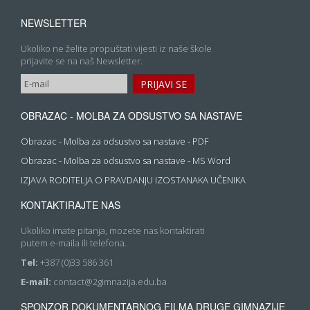
NEWSLETTER
Ukoliko ne želite propuštati vijesti iz naše škole
prijavite se na naš Newsletter.
OBRAZAC - MOLBA ZA ODSUSTVO SA NASTAVE
Obrazac - Molba za odsustvo sa nastave - PDF
Obrazac - Molba za odsustvo sa nastave - MS Word
IZJAVA RODITELJA O PRAVDANJU IZOSTANAKA UČENIKA
KONTAKTIRAJTE NAS
Ukoliko imate pitanja, mozete nas kontaktirati
putem e-maila ili telefona.
Tel:
+387 (0)33 586 361
E-mail:
contact@2gimnazija.edu.ba
SPONZOR DOKUMENTARNOG FILMA DRUGE GIMNAZIJE