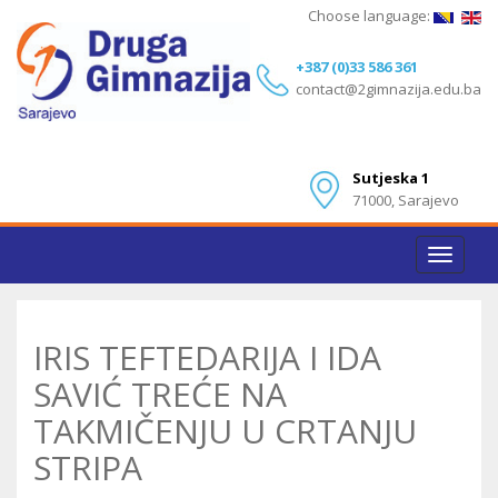
Choose language:
+387 (0)33 586 361
contact@2gimnazija.edu.ba
Sutjeska 1
71000, Sarajevo
Toggle
navigat
IRIS TEFTEDARIJA I IDA
SAVIĆ TREĆE NA
TAKMIČENJU U CRTANJU
STRIPA