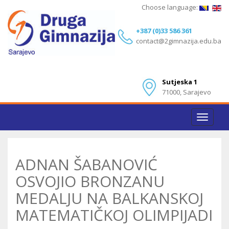
Choose language:
+387 (0)33 586 361
contact@2gimnazija.edu.ba
Sutjeska 1
71000, Sarajevo
Toggle
navigat
ADNAN ŠABANOVIĆ
OSVOJIO BRONZANU
MEDALJU NA BALKANSKOJ
MATEMATIČKOJ OLIMPIJADI