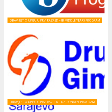
OBAVIJEST O UPISU U PRVI RAZRED – IB MIDDLE YEARS PROGRAM
OBAVIJEST O UPISU U PRVI RAZRED – NACIONALNI PROGRAM