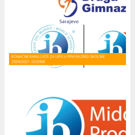
KONAČNE RANG LISTE ZA UPIS U PRVI RAZRED ŠKOLSKE
2026/2027. GODINE