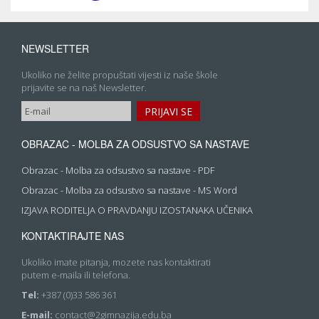
NEWSLETTER
Ukoliko ne želite propuštati vijesti iz naše škole
prijavite se na naš Newsletter.
OBRAZAC - MOLBA ZA ODSUSTVO SA NASTAVE
Obrazac - Molba za odsustvo sa nastave - PDF
Obrazac - Molba za odsustvo sa nastave - MS Word
IZJAVA RODITELJA O PRAVDANJU IZOSTANAKA UČENIKA
KONTAKTIRAJTE NAS
Ukoliko imate pitanja, mozete nas kontaktirati
putem e-maila ili telefona.
Tel:
+387 (0)33 586 361
E-mail:
contact@2gimnazija.edu.ba