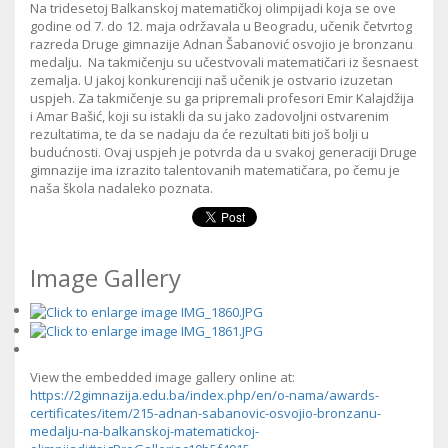
Na tridesetoj Balkanskoj matematičkoj olimpijadi koja se ove
godine od 7. do 12. maja održavala u Beogradu, učenik četvrtog
razreda Druge gimnazije Adnan Šabanović osvojio je bronzanu
medalju. Na takmičenju su učestvovali matematičari iz šesnaest
zemalja. U jakoj konkurenciji naš učenik je ostvario izuzetan
uspjeh. Za takmičenje su ga pripremali profesori Emir Kalajdžija
i Amar Bašić, koji su istakli da su jako zadovoljni ostvarenim
rezultatima, te da se nadaju da će rezultati biti još bolji u
budućnosti. Ovaj uspjeh je potvrda da u svakoj generaciji Druge
gimnazije ima izrazito talentovanih matematičara, po čemu je
naša škola nadaleko poznata.
Image Gallery
View the embedded image gallery online at:
https://2gimnazija.edu.ba/index.php/en/o-nama/awards-
certificates/item/215-adnan-sabanovic-osvojio-bronzanu-
medalju-na-balkanskoj-matematickoj-