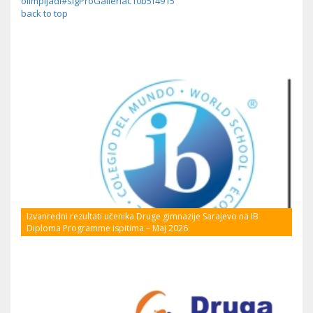
olimpijadi#sigProGalleriac10b5f4915
back to top
Izvanredni rezultati učenika Druge gimnazije Sarajevo na IB
Diploma Programme ispitima – Maj 2026