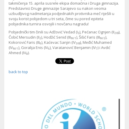
takmičenja 15. aprila susrele ekipa domaćina i Druga gimnazija.
Predstavnici Druge gimnazije Sarajevo su nakon veoma
uzbudljivog nadmetanja podjednakih protivnika meč riješili u
svoju korist pobjedom u tri seta, čime su pored epiteta
pobjednika turnira osvojili i novčanu nagradu!
Pobjednički tim činili su Adžović Vedad (I
), Pećanac Ognjen (II
),
3
2IB
Čobić Mersudin (II
), Hodžić Senid (III
), Šišić Faris (III
),
2
M/1
M/2
Kokorović Faris (III
), Kaćevac Sanjin (IV
), Međić Muhamed
6
3IB
(IV
), Goralija Enis (IV
), Varatanović Benjamin (IV
) i Avdić
M/1
6
7
Ahmed (IV
).
8
back to top