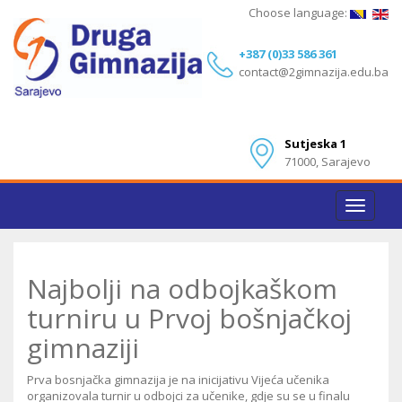
Choose language:
+387 (0)33 586 361
contact@2gimnazija.edu.ba
Sutjeska 1
71000, Sarajevo
Toggle
navigat
Najbolji na odbojkaškom
turniru u Prvoj bošnjačkoj
gimnaziji
Prva bosnjačka gimnazija je na inicijativu Vijeća učenika
organizovala turnir u odbojci za učenike, gdje su se u finalu