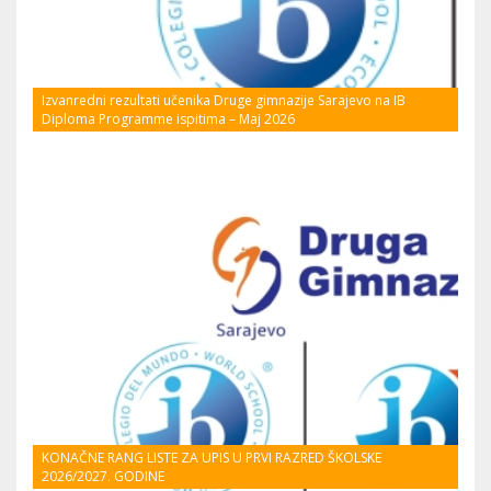
Izvanredni rezultati učenika Druge gimnazije Sarajevo na IB
Diploma Programme ispitima – Maj 2026
KONAČNE RANG LISTE ZA UPIS U PRVI RAZRED ŠKOLSKE
2026/2027. GODINE