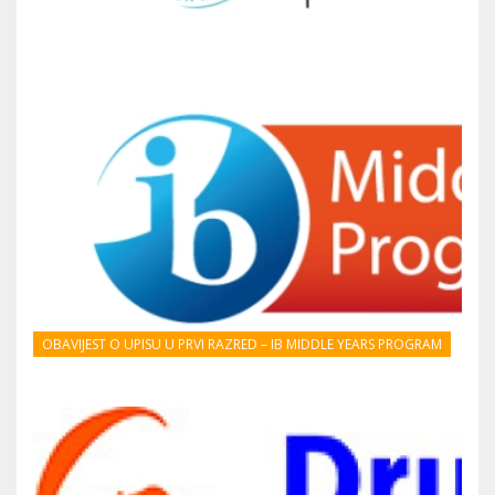
OBAVIJEST O UPISU U PRVI RAZRED – IB MIDDLE YEARS PROGRAM