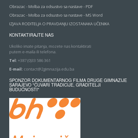
Obrazac - Molba za odsustvo sa nastave - PDF
Obrazac - Molba za odsustvo sa nastave - MS Word
IZJAVA RODITELJA O PRAVDANJU IZOSTANAKA UČENIKA
KONTAKTIRAJTE NAS
Ukoliko imate pitanja, mozete nas kontaktirati
putem e-maila ili telefona.
Tel:
+387 (0)33 586 361
E-mail:
contact@2gimnazija.edu.ba
SPONZOR DOKUMENTARNOG FILMA DRUGE GIMNAZIJE
SARAJEVO "ČUVARI TRADICIJE, GRADITELJI
BUDUĆNOSTI"