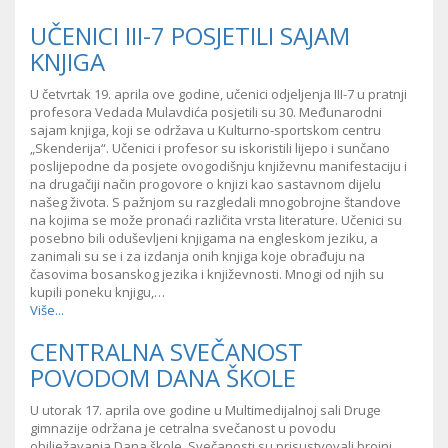
UČENICI III-7 POSJETILI SAJAM
KNJIGA
U četvrtak 19. aprila ove godine, učenici odjeljenja III-7 u pratnji
profesora Vedada Mulavdića posjetili su 30. Međunarodni
sajam knjiga, koji se održava u Kulturno-sportskom centru
„Skenderija“. Učenici i profesor su iskoristili lijepo i sunčano
poslijepodne da posjete ovogodišnju književnu manifestaciju i
na drugačiji način progovore o knjizi kao sastavnom dijelu
našeg života. S pažnjom su razgledali mnogobrojne štandove
na kojima se može pronaći različita vrsta literature. Učenici su
posebno bili oduševljeni knjigama na engleskom jeziku, a
zanimali su se i za izdanja onih knjiga koje obrađuju na
časovima bosanskog jezika i književnosti. Mnogi od njih su
kupili poneku knjigu,…
Više...
CENTRALNA SVEČANOST
POVODOM DANA ŠKOLE
U utorak 17. aprila ove godine u Multimedijalnoj sali Druge
gimnazije održana je cetralna svečanost u povodu
obilježavanja Dana škole. Svečanosti su prisustvovali brojni