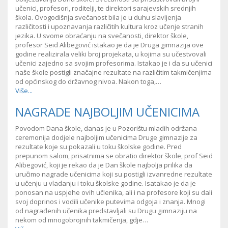
učenici, profesori, roditelji, te direktori sarajevskih srednjih
škola. Ovogodišnja svečanost bila je u duhu slavljenja
različitosti i upoznavanja različitih kultura kroz učenje stranih
jezika. U svome obraćanju na svečanosti, direktor škole,
profesor Seid Alibegović istakao je da je Druga gimnazija ove
godine realizirala veliki broj projekata, u kojima su učestvovali
učenici zajedno sa svojim profesorima. Istakao je i da su učenici
naše škole postigli značajne rezultate na različitim takmičenjima
od općinskog do državnog nivoa. Nakon toga,…
Više...
NAGRADE NAJBOLJIM UČENICIMA
Povodom Dana škole, danas je u Pozorištu mladih održana
ceremonija dodjele najboljim učenicima Druge gimnazije za
rezultate koje su pokazali u toku školske godine. Pred
prepunom salom, prisatnima se obratio direktor škole, prof Seid
Alibegović, koji je rekao da je Dan škole najbolja prilika da
uručimo nagrade učenicima koji su postigli izvanredne rezultate
u učenju u vladanju i toku školske godine. Isatakao je da je
ponosan na uspjehe ovih učlenika, ali i na profesore koji su dali
svoj doprinos i vodili učenike putevima odgoja i znanja. Mnogi
od nagrađenih učenika predstavljali su Drugu gimnaziju na
nekom od mnogobrojnih takmičenja, gdje…