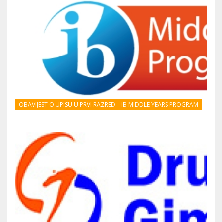
OBAVIJEST O UPISU U PRVI RAZRED – IB MIDDLE YEARS PROGRAM