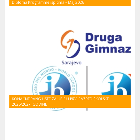
Diploma Programme ispitima – Maj 2026
KONAČNE RANG LISTE ZA UPIS U PRVI RAZRED ŠKOLSKE
2026/2027. GODINE