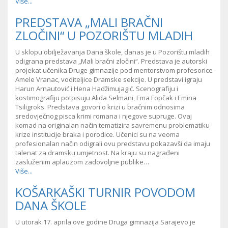
Više...
PREDSTAVA „MALI BRAČNI
ZLOČINI“ U POZORIŠTU MLADIH
U sklopu obilježavanja Dana škole, danas je u Pozorištu mladih
odigrana predstava „Mali bračni zločini“. Predstava je autorski
projekat učenika Druge gimnazije pod mentorstvom profesorice
Amele Vranac, voditeljice Dramske sekcije. U predstavi igraju
Harun Arnautović i Hena Hadžimujagić. Scenografiju i
kostimografiju potpisuju Alida Selmani, Ema Fopčak i Emina
Tsiligroks. Predstava govori o krizi u bračnim odnosima
sredovječnog pisca krimi romana i njegove supruge. Ovaj
komad na originalan način tematizira savremenu problematiku
krize institucije braka i porodice. Učenici su na veoma
profesionalan način odigrali ovu predstavu pokazavši da imaju
talenat za dramsku umjetnost. Na kraju su nagrađeni
zasluženim aplauzom zadovoljne publike…
Više...
KOŠARKAŠKI TURNIR POVODOM
DANA ŠKOLE
U utorak 17. aprila ove godine Druga gimnazija Sarajevo je