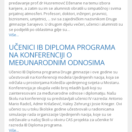
predavanje prof.dr Husremović Dženane na temu izbora
karijere, a zatim su im se alumnisti obratili u simpatičnoj i svima
prijatnoj atmosferi. Profesori, doktori, inžinjeri, pravnici,
biznismeni, umjetnici, ... svi sa zajedničkim nazivnikom Druge
gimnazije Sarajevo. U drugom dijelu večeri, učenici i alumnisti su
se podijelili po oblastima gdje su…
Više...
UČENICI IB DIPLOMA PROGRAMA
NA KONFERENCIJI O
MEĐUNARODNIM ODNOSIMA
Učenici IB Diploma programa Druge gimnazije i ove godine su
učestvovali na Konferenciji modela Ujedinjenih nacija, koja se
održala u prostorijama Koledža ujedinjenog svijeta u Mostaru.
Konferencija je okupila veliki broj mladih ljudi koji su
zainteresovani za međunarodne odnose i diplomatiju. Našu
školu na konferenciji su predstavljali učenici IV razreda: Antonio
Mario Radoš, Admir Krilašević, Haley Zehrung i Josie Krieger. Ovi
učenici su u toku školske godine učestvovali u radionicama
simulacije rada organizacije Ujedinjenih nacija, koje su se
održavale u našoj školi u okviru CAS projekta za učenike IV
razreda IB Diploma programa.
Više...