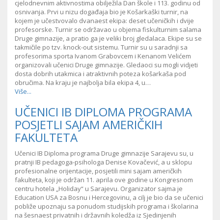
cjelodnevnim aktivnostima obilježila Dan škole i 113. godinu od
osnivanja. Prvi u nizu događaja bio je Košarkaški turnir, na
kojem je učestvovalo dvanaest ekipa: deset učeničkih i dvije
profesorske. Turnir se održavao u objema fiskulturnim salama
Druge gimnazije, a pratio ga je veliki broj gledalaca. Ekipe su se
takmičile po tzv. knock-out sistemu. Turnir su u saradnji sa
profesorima sporta Ivanom Grabovcem i Kenanom Velićem
organizovali učenici Druge gimnazije. Gledaoci su mogli vidjeti
dosta dobrih utakmica i atraktivnih poteza košarkaša pod
obručima. Na kraju je najbolja bila ekipa 4, u…
Više...
UČENICI IB DIPLOMA PROGRAMA
POSJETLI SAJAM AMERIČKIH
FAKULTETA
Učenici IB Diploma programa Druge gimnazije Sarajevu su, u
pratnji IB pedagoga-psihologa Denise Kovačević, a u sklopu
profesionalne orijentacije, posjetili mini sajam američkih
fakulteta, koji je održan 11. aprila ove godine u Kongresnom
centru hotela „Holiday“ u Sarajevu. Organizator sajma je
Education USA za Bosnu i Hercegovinu, a cilj je bio da se učenici
pobliže upoznaju sa ponudom studijskih programa i školarina
na šesnaest privatnih i državnih koledža iz Sjedinjenih