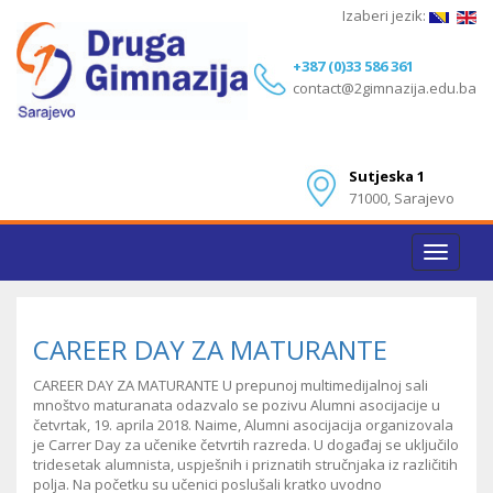
Izaberi jezik:
+387 (0)33 586 361
contact@2gimnazija.edu.ba
Sutjeska 1
71000, Sarajevo
Toggle
navigat
CAREER DAY ZA MATURANTE
CAREER DAY ZA MATURANTE U prepunoj multimedijalnoj sali
mnoštvo maturanata odazvalo se pozivu Alumni asocijacije u
četvrtak, 19. aprila 2018. Naime, Alumni asocijacija organizovala
je Carrer Day za učenike četvrtih razreda. U događaj se uključilo
tridesetak alumnista, uspješnih i priznatih stručnjaka iz različitih
polja. Na početku su učenici poslušali kratko uvodno