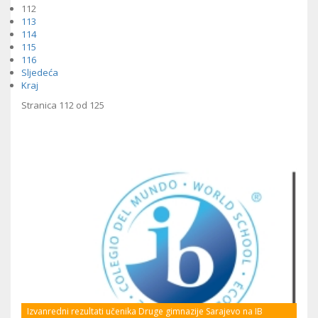
112
113
114
115
116
Sljedeća
Kraj
Stranica 112 od 125
Izvanredni rezultati učenika Druge gimnazije Sarajevo na IB