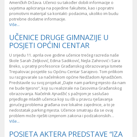
Američkih Država. Učenici su također dobili informacije o
uvjetima apliciranja na pojedine fakultete, kao i popratni
promotivni materijal sa kontakt- podacima, ukoliko im budu
potrebne dodatne informacije.
Više...
UČENICE DRUGE GIMNAZIJE U
POSJETI OPĆINI CENTAR
U srijedu 11. aprila ove godine učenice trećeg razreda naše
škole Sarah Zeljković, Edina Sadiković, Nejla Zahirović i Sara
Breko, u pratnji profesorice Građanskog obrazovanja Ismete
Trepalovac posjetile su Općinu Centar Sarajevo. Tom prilikom
su razgovarale sa načelnikom općine Nedžadom Ajnadžićem.
Predstavile su svoj projekat „Dajte nam parking mjesto da nam
ne bude tijesno“, koji su realizirale na časovima Građanskog
obrazovanja. Načelnik Ajnadžić s pažnjom je saslušao
prijedloge mladih učenica koji su išli u pravcu rješavanja
gorućeg problema građana ove lokalne zajednice, a to je
nedostatak parking mjesta. Učenice smatraju da se ovaj
problem može riješiti izmjenom zakona i podzakonskih…
Više...
POSJETA AKTERA PREDSTAVE “IZA