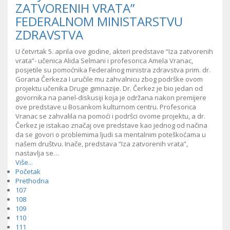
ZATVORENIH VRATA”
FEDERALNOM MINISTARSTVU
ZDRAVSTVA
U četvrtak 5. aprila ove godine, akteri predstave “Iza zatvorenih
vrata”- učenica Alida Selmani i profesorica Amela Vranac,
posjetile su pomoćnika Federalnog ministra zdravstva prim. dr.
Gorana Čerkeza I uručile mu zahvalnicu zbog podrške ovom
projektu učenika Druge gimnazije. Dr. Čerkez je bio jedan od
govornika na panel-diskusiji koja je održana nakon premijere
ove predstave u Bosankom kulturnom centru. Profesorica
Vranac se zahvalila na pomoći i podršci ovome projektu, a dr.
Čerkez je istakao značaj ove predstave kao jednog od načina
da se govori o problemima ljudi sa mentalnim poteškoćama u
našem društvu. Inače, predstava “Iza zatvorenih vrata”,
nastavlja se…
Više...
Početak
Prethodna
107
108
109
110
111